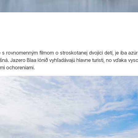
 s rovnomenným filmom o stroskotanej dvojici detí, je iba az
pešná. Jazero Blaa lónið vyhľadávajú hlavne turisti, no vďaka v
ými ochoreniami.