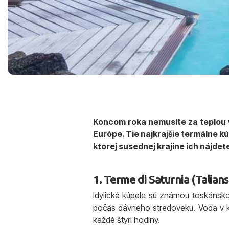
Koncom roka nemusíte za teplou v
Európe. Tie najkrajšie termálne kú
ktorej susednej krajine ich nájdet
1. Terme di Saturnia (Talian
Idylické kúpele sú známou toskánskou 
počas dávneho stredoveku. Voda v k
každé štyri hodiny.