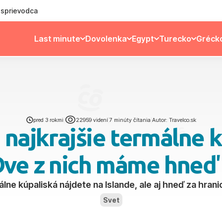
ý sprievodca
Last minute
Dovolenka
Egypt
Turecko
Gréck
pred 3 rokmi
|
22959 videní
|
7 minúty čítania
|
Autor: Travelco.sk
 najkrajšie termálne k
Dve z nich máme hneď
álne kúpaliská nájdete na Islande, ale aj hneď za hran
Svet