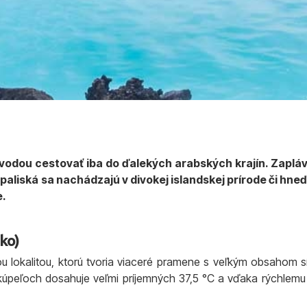
odou cestovať iba do ďalekých arabských krajín. Zaplávať
paliská sa nachádzajú v divokej islandskej prírode či hneď
e.
sko)
lokalitou, ktorú tvoria viaceré pramene s veľkým obsahom síry.
úpeľoch dosahuje veľmi príjemných 37,5 °C a vďaka rýchlemu 