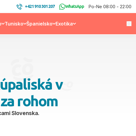
Po-Ne 08:00 - 22:00
+421 910 301 207
WhatsApp
o
Tunisko
Španielsko
Exotika
úpaliská v
 za rohom
icami Slovenska.