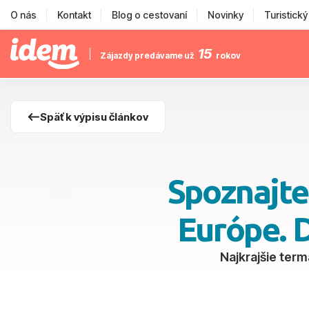
O nás
Kontakt
Blog o cestovaní
Novinky
Turistick
15
Zájazdy predávame už
rokov
Späť k výpisu článkov
Spoznajte
Európe. 
Najkrajšie term