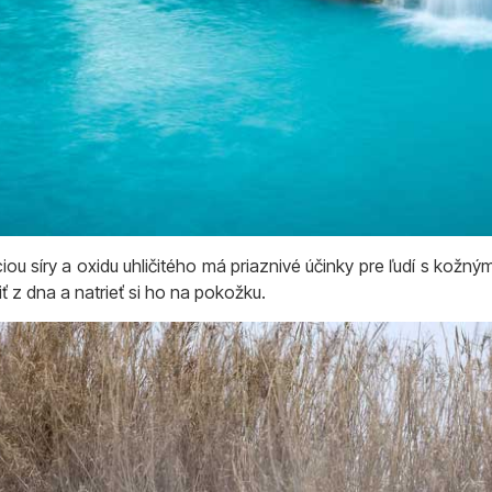
ou síry a oxidu uhličitého má priaznivé účinky pre ľudí s kožný
ť z dna a natrieť si ho na pokožku.