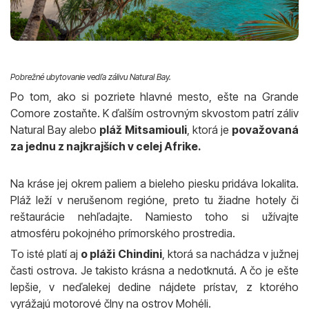
Pobrežné ubytovanie vedľa zálivu Natural Bay.
Po tom, ako si pozriete hlavné mesto, ešte na Grande
Comore zostaňte. K ďalším ostrovným skvostom patrí záliv
Natural Bay alebo
pláž Mitsamiouli
, ktorá je
považovaná
za jednu z najkrajších v celej Afrike.
Na kráse jej okrem paliem a bieleho piesku pridáva lokalita.
Pláž leží v nerušenom regióne, preto tu žiadne hotely či
reštaurácie nehľadajte. Namiesto toho si užívajte
atmosféru pokojného prímorského prostredia.
To isté platí aj
o pláži Chindini
, ktorá sa nachádza v južnej
časti ostrova. Je takisto krásna a nedotknutá. A čo je ešte
lepšie, v neďalekej dedine nájdete prístav, z ktorého
vyrážajú motorové člny na ostrov Mohéli.