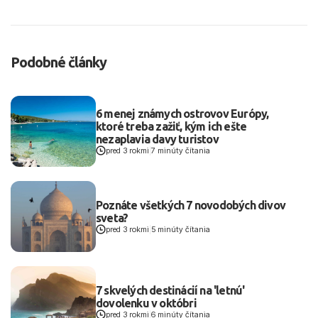
Podobné články
6 menej známych ostrovov Európy,
ktoré treba zažiť, kým ich ešte
nezaplavia davy turistov
pred 3 rokmi
|
7 minúty čítania
Poznáte všetkých 7 novodobých divov
sveta?
pred 3 rokmi
|
5 minúty čítania
7 skvelých destinácií na 'letnú'
dovolenku v októbri
pred 3 rokmi
|
6 minúty čítania