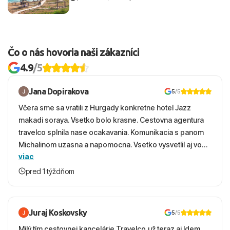
Čo o nás hovoria naši zákazníci
4.9
/5
Jana Dopirakova
5
/5
Včera sme sa vratili z Hurgady konkretne hotel Jazz
makadi soraya. Vsetko bolo krasne. Cestovna agentura
travelco splnila nase ocakavania. Komunikacia s panom
Michalinom uzasna a napomocna. Vsetko vysvetlil aj vo
viac
vecernych hodinach zaco sa ospravedlnujem. Hotel
krasny, cisty. Sluzby top. Strava, prostredie, more,
pred 1 týždňom
snorchlovanie. Dakujeme velmi pekne S pozdravom
Juraj Koskovsky
5
/5
Milý tím cestovnej kancelárie Travelco,už teraz aj Idem