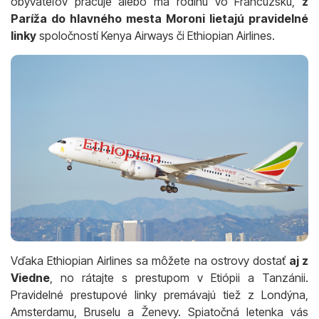
obyvateľov pracuje alebo má rodinu vo Francúzsku,
z
Paríža do hlavného mesta Moroni lietajú pravidelné
linky
spoločností Kenya Airways či Ethiopian Airlines.
Vďaka Ethiopian Airlines sa môžete na ostrovy dostať
aj z
Viedne
, no rátajte s prestupom v Etiópii a Tanzánii.
Pravidelné prestupové linky premávajú tiež z Londýna,
Amsterdamu, Bruselu a Ženevy. Spiatočná letenka vás