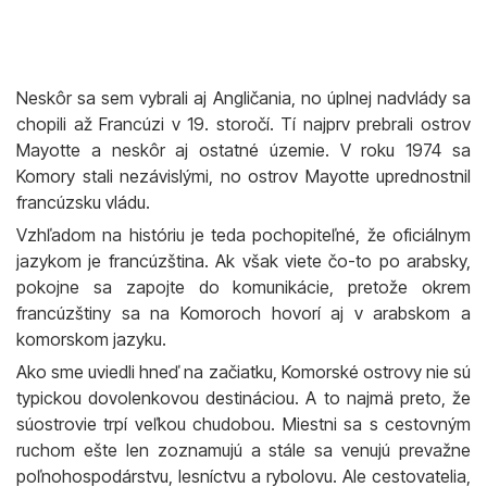
Neskôr sa sem vybrali aj Angličania, no úplnej nadvlády sa
chopili až Francúzi v 19. storočí. Tí najprv prebrali ostrov
Mayotte a neskôr aj ostatné územie. V roku 1974 sa
Komory stali nezávislými, no ostrov Mayotte uprednostnil
francúzsku vládu.
Vzhľadom na históriu je teda pochopiteľné, že oficiálnym
jazykom je francúzština. Ak však viete čo-to po arabsky,
pokojne sa zapojte do komunikácie, pretože okrem
francúzštiny sa na Komoroch hovorí aj v arabskom a
komorskom jazyku.
Ako sme uviedli hneď na začiatku, Komorské ostrovy nie sú
typickou dovolenkovou destináciou. A to najmä preto, že
súostrovie trpí veľkou chudobou. Miestni sa s cestovným
ruchom ešte len zoznamujú a stále sa venujú prevažne
poľnohospodárstvu, lesníctvu a rybolovu. Ale cestovatelia,