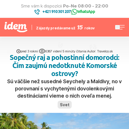
Sme vám k dispozícii
Po-Ne 08:00 - 22:00
+421 910 301 207
WhatsApp
|
15
Zájazdy predávame už
rokov
pred 3 rokmi
|
6387 videní
|
5 minúty čítania
|
Autor: Travelco.sk
Sopečný raj a pohostinní domorodci:
Čím zaujmú nedotknuté Komorské
ostrovy?
Sú väčšie než susedné Seychely a Maldivy, no v
porovnaní s vychytenými dovolenkovými
destináciami vieme o nich oveľa menej.
Svet