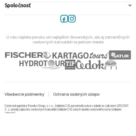
Spoločnosť
U nás nájdete ponuku od najlepších Slovenských, ale aj zahraničných
cestovných kancelárií na jednom mieste
Všeobecné podmienky
|
Ochrana osobných údajov
Cestovná agentúra Travelco Group, s. r. o., (ďalej len CA) sprostredkováva v súlade so zákonom 281/2001
Z. z. predaj zájazdov cestovných kancelárii (ďalej len CK) a iných služieb cestovného ruchu (ďalej len
zájazdy).
© 2011-2026 Travelco Group, s. r. o. Všetky práva vyhradené.