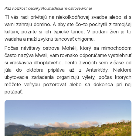
Pláž v blízkosti dedinky Nioumachoua na ostrove Mohéli.
Tí vás radi privítajú na niekoľkodňovej svadbe alebo si s
vami zahrajú domino. A aby ste čo-to pochytili z tamojšej
kultúry, pozrite si ich typické tance. V podaní žien je to
wadaha a muži zvyknú tancovať chigomu.
Počas návštevy ostrova Mohéli, ktorý sa mimochodom
často nazýva Mwali, vám rovnako odporúčame vystriehnuť
si vráskavca dlhoplutvého. Tento živočích sem v čase od
júla do októbra pripláva až z Antarktídy. Niektoré
ubytovacie zariadenia organizujú výlety, počas ktorých
môžete veľrybu pozorovať alebo sa dokonca pri nej
potápať.