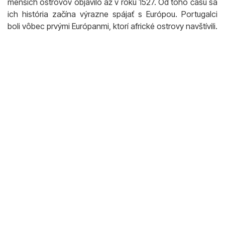
menších ostrovov objavilo až v roku 1527. Od toho času sa
ich história začína výrazne spájať s Európou. Portugalci
boli vôbec prvými Európanmi, ktorí africké ostrovy navštívili.