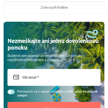
na vysokej úrovni. Všetko bolo zabezpečené na jednotku
s hviezdičkou. ​Už teraz sa tešíme, kam s nami vyrazíte
Zobraziť ďalšie
nabudúce! Ďakujeme za skvelé spomienky. ​S pozdravom
a prianím mnohých ďalších spokojných klientov, Juraj s
rodinou.
Nezmeškajte ani jednu dovolenkovú
ponuku
Budeme vám posielať do email-u najlepšie ponuky s
najvýhodnejšími cenami a zľavami
Prihlásením sa k odberu súhlasíte s
Ochranou osobných
údajov