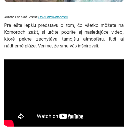
Jazero Lac Salé. Zdroj:
Unusualtraveler.com
Pre ešte lepšiu predstavu o tom, čo všetko môžete na
Komoroch zažiť, si určite pozrite aj nasledujúce video,
ktoré pekne zachytáva tamojšiu atmosféru, ľudí aj
nádherné pláže. Veríme, že sme vás inšpirovali.