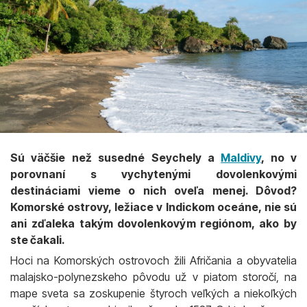
Sú väčšie než susedné Seychely a
Maldivy
, no v
porovnaní s vychytenými dovolenkovými
destináciami vieme o nich oveľa menej. Dôvod?
Komorské ostrovy, ležiace v Indickom oceáne, nie sú
ani zďaleka takým dovolenkovým regiónom, ako by
ste čakali.
Hoci na Komorských ostrovoch žili Afričania a obyvatelia
malajsko-polynezskeho pôvodu už v piatom storočí, na
mape sveta sa zoskupenie štyroch veľkých a niekoľkých