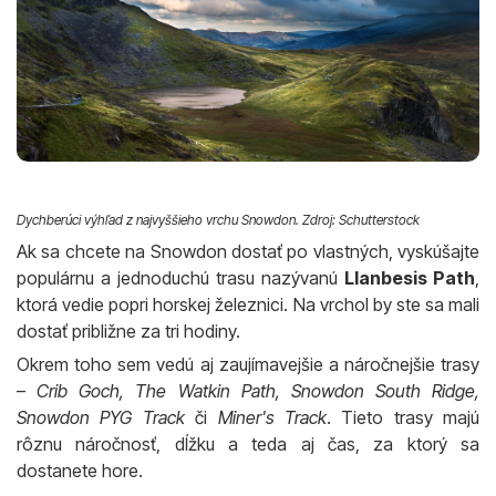
Dychberúci výhľad z najvyššieho vrchu Snowdon. Zdroj: Schutterstock
Ak sa chcete na Snowdon dostať po vlastných, vyskúšajte
populárnu a jednoduchú trasu nazývanú
Llanbesis Path
,
ktorá vedie popri horskej železnici. Na vrchol by ste sa mali
dostať približne za tri hodiny.
Okrem toho sem vedú aj zaujímavejšie a náročnejšie trasy
–
Crib Goch, The Watkin Path, Snowdon South Ridge,
Snowdon PYG Track
či
Miner's Track
. Tieto trasy majú
rôznu náročnosť, dĺžku a teda aj čas, za ktorý sa
dostanete hore.