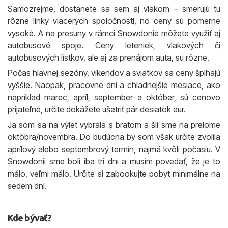
Samozrejme, dostanete sa sem aj vlakom – smerujú tu
rôzne linky viacerých spoločností, no ceny sú pomerne
vysoké. A na presuny v rámci Snowdonie môžete využiť aj
autobusové spoje. Ceny leteniek, vlakových či
autobusových lístkov, ale aj za prenájom auta, sú rôzne.
Počas hlavnej sezóny, víkendov a sviatkov sa ceny šplhajú
vyššie. Naopak, pracovné dni a chladnejšie mesiace, ako
napríklad marec, apríl, september a október, sú cenovo
prijateľné, určite dokážete ušetriť pár desiatok eur.
Ja som sa na výlet vybrala s bratom a šli sme na prelome
októbra/novembra. Do budúcna by som však určite zvolila
aprílový alebo septembrový termín, najmä kvôli počasiu. V
Snowdonii sme boli iba tri dni a musím povedať, že je to
málo, veľmi málo. Určite si zabookujte pobyt minimálne na
sedem dní.
Kde bývať?