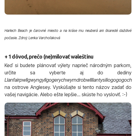
Harlech Beach je čarovné miesto a na kráse mu neuberá ani škaredé daždivé
počasie. Zdroj: Lenka Varchoľaková
+ 1 dôvod, prečo (ne)milovať waleštinu
Keď si budete plánovať výlety naprieč národným parkom,
určite sa vyberte aj do dediny
Llanfairpwllgwyngyllgogerychwyrndrobwllllantysiliogogogoch
na ostrove Anglesey. Vyskúšajte si tento názov zadať do
vašej navigácie. Alebo ešte lepšie… skúste ho vysloviť. :-)