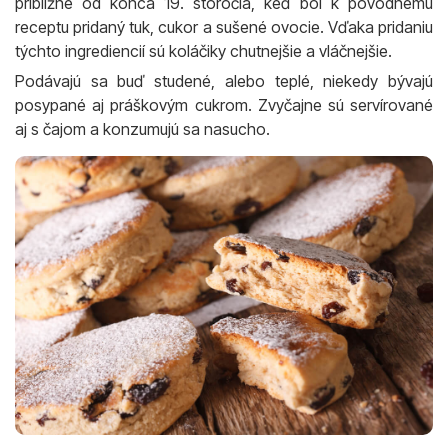
približne od konca 19. storočia, keď bol k pôvodnému
receptu pridaný tuk, cukor a sušené ovocie. Vďaka pridaniu
týchto ingrediencií sú koláčiky chutnejšie a vláčnejšie.
Podávajú sa buď studené, alebo teplé, niekedy bývajú
posypané aj práškovým cukrom. Zvyčajne sú servírované
aj s čajom a konzumujú sa nasucho.