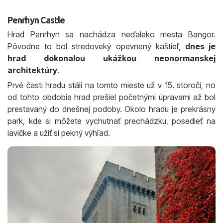
Penrhyn Castle
Hrad Penrhyn sa nachádza neďaleko mesta Bangor.
Pôvodne to bol stredoveký opevnený kaštieľ,
dnes je
hrad dokonalou ukážkou neonormanskej
architektúry
.
Prvé časti hradu stáli na tomto mieste už v 15. storočí, no
od tohto obdobia hrad prešiel početnými úpravami až bol
prestavaný do dnešnej podoby. Okolo hradu je prekrásny
park, kde si môžete vychutnať prechádzku, posedieť na
lavičke a užiť si pekný výhľad.