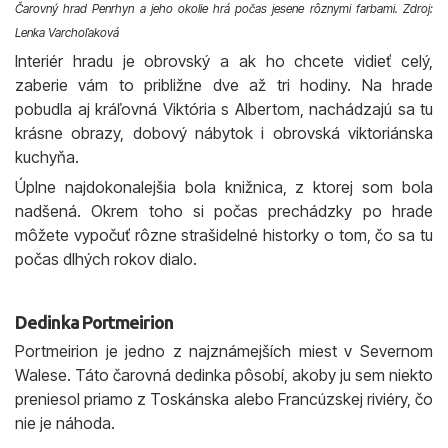
Čarovný hrad Penrhyn a jeho okolie hrá počas jesene rôznymi farbami. Zdroj:
Lenka Varchoľaková
Interiér hradu je obrovský a ak ho chcete vidieť celý,
zaberie vám to približne dve až tri hodiny. Na hrade
pobudla aj kráľovná Viktória s Albertom, nachádzajú sa tu
krásne obrazy, dobový nábytok i obrovská viktoriánska
kuchyňa.
Úplne najdokonalejšia bola knižnica, z ktorej som bola
nadšená. Okrem toho si počas prechádzky po hrade
môžete vypočuť rôzne strašidelné historky o tom, čo sa tu
počas dlhých rokov dialo.
Dedinka Portmeirion
Portmeirion je jedno z najznámejších miest v Severnom
Walese. Táto čarovná dedinka pôsobí, akoby ju sem niekto
preniesol priamo z Toskánska alebo Francúzskej riviéry, čo
nie je náhoda.