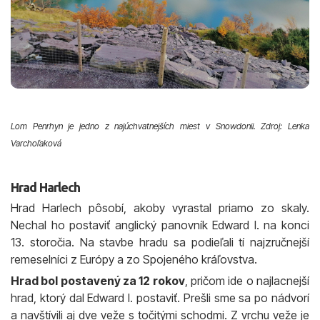
Lom Penrhyn je jedno z najúchvatnejších miest v Snowdonii. Zdroj: Lenka
Varchoľaková
Hrad Harlech
Hrad Harlech pôsobí, akoby vyrastal priamo zo skaly.
Nechal ho postaviť anglický panovník Edward I. na konci
13. storočia. Na stavbe hradu sa podieľali tí najzručnejší
remeselníci z Európy a zo Spojeného kráľovstva.
Hrad bol postavený za 12 rokov
, pričom ide o najlacnejší
hrad, ktorý dal Edward I. postaviť. Prešli sme sa po nádvorí
a navštívili aj dve veže s točitými schodmi. Z vrchu veže je