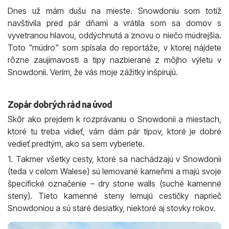
Dnes už mám dušu na mieste. Snowdoniu som totiž
navštívila pred pár dňami a vrátila som sa domov s
vyvetranou hlavou, oddýchnutá a znovu o niečo múdrejšia.
Toto "múdro" som spísala do reportáže, v ktorej nájdete
rôzne zaujímavosti a tipy nazbierané z môjho výletu v
Snowdonii. Verím, že vás moje zážitky inšpirujú.
Zopár dobrých rád na úvod
Skôr ako prejdem k rozprávaniu o Snowdonii a miestach,
ktoré tu treba vidieť, vám dám pár tipov, ktoré je dobré
vedieť predtým, ako sa sem vyberiete.
1. Takmer všetky cesty, ktoré sa nachádzajú v Snowdonii
(teda v celom Walese) sú lemované kameňmi a majú svoje
špecifické označenie – dry stone walls (suché kamenné
steny). Tieto kamenné steny lemujú cestičky naprieč
Snowdoniou a sú staré desiatky, niektoré aj stovky rokov.