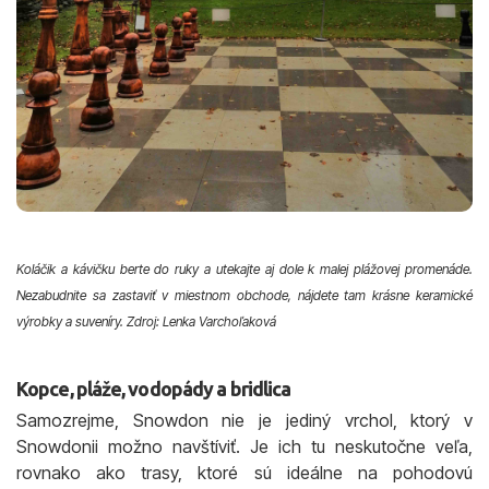
Koláčik a kávičku berte do ruky a utekajte aj dole k malej plážovej promenáde.
Nezabudnite sa zastaviť v miestnom obchode, nájdete tam krásne keramické
výrobky a suveníry. Zdroj: Lenka Varchoľaková
Kopce, pláže, vodopády a bridlica
Samozrejme, Snowdon nie je jediný vrchol, ktorý v
Snowdonii možno navštíviť. Je ich tu neskutočne veľa,
rovnako ako trasy, ktoré sú ideálne na pohodovú