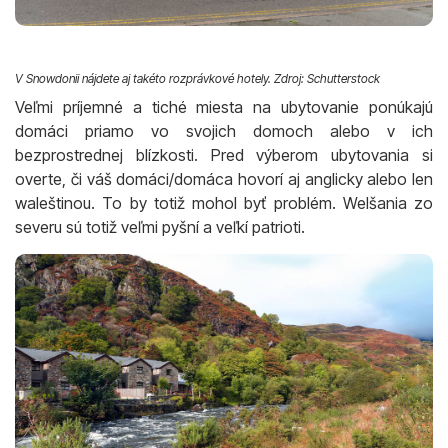
V Snowdonii nájdete aj takéto rozprávkové hotely. Zdroj: Schutterstock
Veľmi príjemné a tiché miesta na ubytovanie ponúkajú
domáci priamo vo svojich domoch alebo v ich
bezprostrednej blízkosti. Pred výberom ubytovania si
overte, či váš domáci/domáca hovorí aj anglicky alebo len
waleštinou. To by totiž mohol byť problém. Welšania zo
severu sú totiž veľmi pyšní a veľkí patrioti.