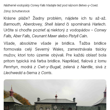
Nádherné vodopády Conwy Falls hľadajte tiež pod názvom Betws-y-Coed.
Zdroj: Schutterstock
Krásne pláže? Žiadny problém, nájdete ich tu až-až.
Barmouth, Aberdovey, Shell Island
či spomínaná
Harlech.
Určite si choďte pozrieť aj niektorý z vodopádov –
Conwy
Falls, Aber Falls, Ceunant Mawr
alebo
Pistyll Cain
.
Všade, absolútne všade je bridlica. Ťažba bridlice
formovala celý Severný Wales, zamestnávala tisícky
mužov, ktorí toto územie obývali. Pre každú oblasť bola
pritom typická iná farba bridlice. Napríklad, fialová z lomu
Penrhyn
, modrá
z Cwt-y-Bugail
, zelená z
Nantlle
, sivá z
Llechwedd
a čierna z
Corris
.