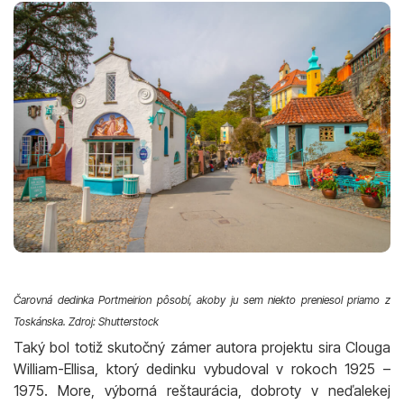
Čarovná dedinka Portmeirion pôsobí, akoby ju sem niekto preniesol priamo z
Toskánska. Zdroj: Shutterstock
Taký bol totiž skutočný zámer autora projektu sira Clouga
William-Ellisa, ktorý dedinku vybudoval v rokoch 1925 –
1975. More, výborná reštaurácia, dobroty v neďalekej