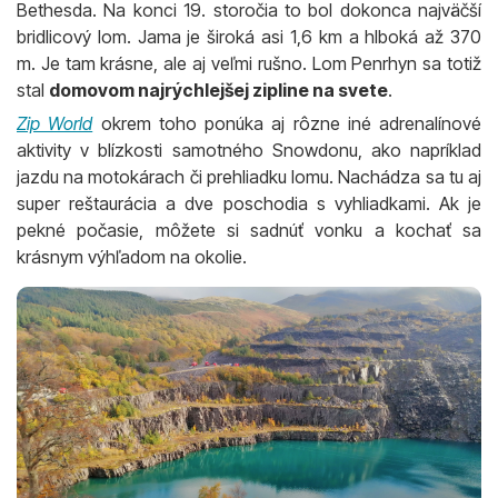
Bethesda. Na konci 19. storočia to bol dokonca najväčší
bridlicový lom. Jama je široká asi 1,6 km a hlboká až 370
m. Je tam krásne, ale aj veľmi rušno. Lom Penrhyn sa totiž
stal
domovom najrýchlejšej zipline na svete
.
Zip World
okrem toho ponúka aj rôzne iné adrenalínové
aktivity v blízkosti samotného Snowdonu, ako napríklad
jazdu na motokárach či prehliadku lomu. Nachádza sa tu aj
super reštaurácia a dve poschodia s vyhliadkami. Ak je
pekné počasie, môžete si sadnúť vonku a kochať sa
krásnym výhľadom na okolie.