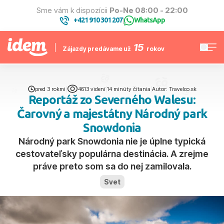
Sme vám k dispozícii
Po-Ne 08:00 - 22:00
+421 910 301 207
WhatsApp
|
15
Zájazdy predávame už
rokov
pred 3 rokmi
|
4613 videní
|
14 minúty čítania
|
Autor: Travelco.sk
Reportáž zo Severného Walesu:
Čarovný a majestátny Národný park
Snowdonia
Národný park Snowdonia nie je úplne typická
cestovateľsky populárna destinácia. A zrejme
práve preto som sa do nej zamilovala.
Svet