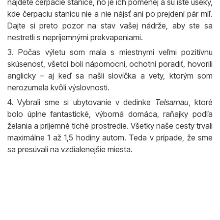
nájdete čerpacie stanice, no je ich pomenej a sú isté úseky,
kde čerpaciu stanicu nie a nie nájsť ani po prejdení pár míľ.
Dajte si preto pozor na stav vašej nádrže, aby ste sa
nestretli s nepríjemnými prekvapeniami.
3. Počas výletu som mala s miestnymi veľmi pozitívnu
skúsenosť, všetci boli nápomocní, ochotní poradiť, hovorili
anglicky – aj keď sa našli slovíčka a vety, ktorým som
nerozumela kvôli výslovnosti.
4. Vybrali sme si ubytovanie v dedinke
Telsarnau
, ktoré
bolo úplne fantastické, výborná domáca, raňajky podľa
želania a príjemné tiché prostredie. Všetky naše cesty trvali
maximálne 1 až 1,5 hodiny autom. Teda v prípade, že sme
sa presúvali na vzdialenejšie miesta.