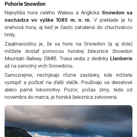
Pohorie Snowdon
Najvyššia hora celého Walesu a Anglicka
Snowdon sa
nachádza vo výške 1085 m. n. m.
V preklade je to
snehová hora, aj keď je často zahalená do chuchvalcov
hmly.
Zaujímavosťou je, že sa hore na Snowdon (a aj dole)
môžete dostať pomocou horskej železnice
Snowdon
Mountain Railway (SMR)
. Trasa vedia z dedinky
Llanberis
až na samotný vrch Snowdonu.
Samozrejme, nechýbajú rôzne zastávky, kde môžete
vystúpiť a počkať na ďalší vláčik. Používajú sa dieselové
alebo parné lokomotívy. Pozor, počas zimy, teda od
novembra do marca, je horská železnica zatvorená.