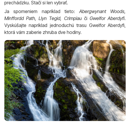
prechádzku. Stačí si len vybrať.
Ja spomeniem napríklad tieto:
Abergwynant Woods,
Minffordd Path, Llyn Tegid, Crimpiau
či
Gwelfor Aberdyfi
.
Vyskúšajte napríklad jednoduchú trasu Gwelfor Aberdyfi,
ktorá vám zaberie zhruba dve hodiny.