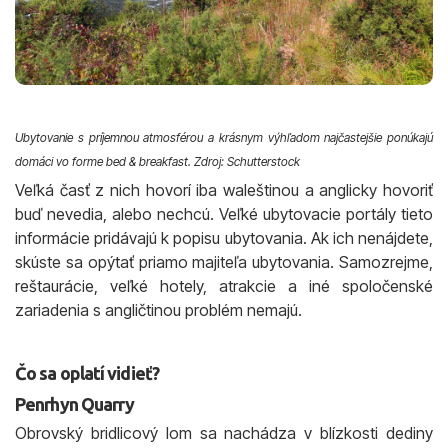
Ubytovanie s príjemnou atmosférou a krásnym výhľadom najčastejšie ponúkajú
domáci vo forme bed & breakfast. Zdroj: Schutterstock
Veľká časť z nich hovorí iba waleštinou a anglicky hovoriť
buď nevedia, alebo nechcú. Veľké ubytovacie portály tieto
informácie pridávajú k popisu ubytovania. Ak ich nenájdete,
skúste sa opýtať priamo majiteľa ubytovania. Samozrejme,
reštaurácie, veľké hotely, atrakcie a iné spoločenské
zariadenia s angličtinou problém nemajú.
Čo sa oplatí vidieť?
Penrhyn Quarry
Obrovský bridlicový lom sa nachádza v blízkosti dediny