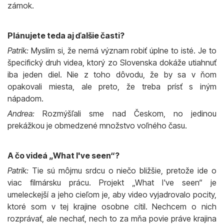
zámok.
Plánujete teda aj ďalšie časti?
Patrik:
Myslím si, že nemá význam robiť úplne to isté. Je to
špecifický druh videa, ktorý zo Slovenska dokáže utiahnuť
iba jeden diel. Nie z toho dôvodu, že by sa v ňom
opakovali miesta, ale preto, že treba prísť s iným
nápadom.
Andrea:
Rozmýšľali sme nad Českom, no jedinou
prekážkou je obmedzené množstvo voľného času.
A čo videá „What I've seen“?
Patrik:
Tie sú môjmu srdcu o niečo bližšie, pretože ide o
viac filmársku prácu. Projekt „What I've seen“ je
umeleckejší a jeho cieľom je, aby video vyjadrovalo pocity,
ktoré som v tej krajine osobne cítil. Nechcem o nich
rozprávať, ale nechať, nech to za mňa povie práve krajina