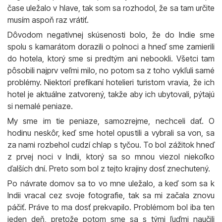
čase uležalo v hlave, tak som sa rozhodol, že sa tam určite
musím aspoň raz vrátiť.
Dôvodom negatívnej skúsenosti bolo, že do Indie sme
spolu s kamarátom dorazili o polnoci a hneď sme zamierili
do hotela, ktorý sme si predtým ani nebookli. Všetci tam
pôsobili najprv veľmi milo, no potom sa z toho vykľuli samé
problémy. Niektorí prefíkaní hotelieri turistom vravia, že ich
hotel je aktuálne zatvorený, takže aby ich ubytovali, pýtajú
si nemalé peniaze.
My sme im tie peniaze, samozrejme, nechceli dať. O
hodinu neskôr, keď sme hotel opustili a vybrali sa von, sa
za nami rozbehol cudzí chlap s tyčou. To bol zážitok hneď
z prvej noci v Indii, ktorý sa so mnou viezol niekoľko
ďalších dní. Preto som bol z tejto krajiny dosť znechutený.
Po návrate domov sa to vo mne uležalo, a keď som sa k
Indii vracal cez svoje fotografie, tak sa mi začala znovu
páčiť. Práve to ma dosť prekvapilo. Problémom bol iba ten
jeden deň, pretože potom sme sa s tými ľuďmi naučili