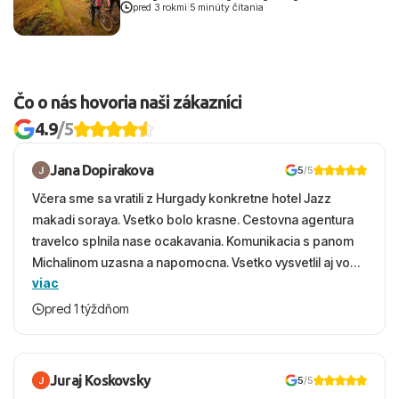
pred 3 rokmi
|
5 minúty čítania
Čo o nás hovoria naši zákazníci
4.9
/5
Jana Dopirakova
5
/5
Včera sme sa vratili z Hurgady konkretne hotel Jazz
makadi soraya. Vsetko bolo krasne. Cestovna agentura
travelco splnila nase ocakavania. Komunikacia s panom
Michalinom uzasna a napomocna. Vsetko vysvetlil aj vo
viac
vecernych hodinach zaco sa ospravedlnujem. Hotel
krasny, cisty. Sluzby top. Strava, prostredie, more,
pred 1 týždňom
snorchlovanie. Dakujeme velmi pekne S pozdravom
Juraj Koskovsky
5
/5