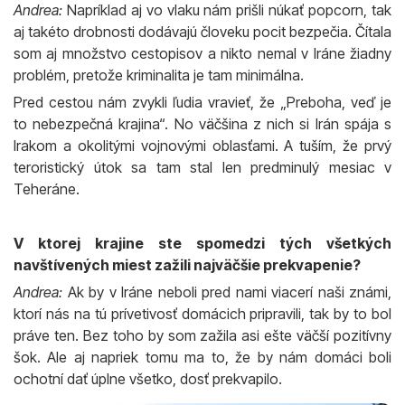
Andrea:
Napríklad aj vo vlaku nám prišli núkať popcorn, tak
aj takéto drobnosti dodávajú človeku pocit bezpečia. Čítala
som aj množstvo cestopisov a nikto nemal v Iráne žiadny
problém, pretože kriminalita je tam minimálna.
Pred cestou nám zvykli ľudia vravieť, že „Preboha, veď je
to nebezpečná krajina“. No väčšina z nich si Irán spája s
Irakom a okolitými vojnovými oblasťami. A tuším, že prvý
teroristický útok sa tam stal len predminulý mesiac v
Teheráne.
V ktorej krajine ste spomedzi tých všetkých
navštívených miest zažili najväčšie prekvapenie?
Andrea:
Ak by v Iráne neboli pred nami viacerí naši známi,
ktorí nás na tú prívetivosť domácich pripravili, tak by to bol
práve ten. Bez toho by som zažila asi ešte väčší pozitívny
šok. Ale aj napriek tomu ma to, že by nám domáci boli
ochotní dať úplne všetko, dosť prekvapilo.