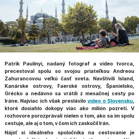
Patrik Paulínyi, nadaný fotograf a video tvorca,
precestoval spolu so svojou priateľkou Andreou
Zahurancovou veľkú časť sveta. Navštívili Island,
Kanárske ostrovy, Faerské ostrovy, Španielsko,
Grécko a nedávno sa vrátili z mesačnej cesty po
Iráne. Najviac ich však preslávilo
video o Slovensku
,
ktoré dosiahlo dokopy viac ako milión pozretí. V
rozhovore porozprávali nielen o tom, ako sa im spolu
cestuje, ale aj o tom, v čom ich zaskočil Irán.
Nájsť si ideálneho spoločníka na cestovanie je