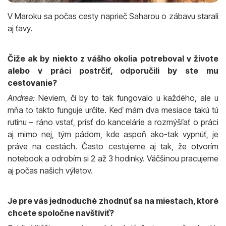
V Maroku sa počas cesty naprieč Saharou o zábavu starali
aj ťavy.
Čiže ak by niekto z vášho okolia potreboval v živote
alebo v práci postrčiť, odporučili by ste mu
cestovanie?
Andrea:
Neviem, či by to tak fungovalo u každého, ale u
mňa to takto funguje určite. Keď mám dva mesiace takú tú
rutinu – ráno vstať, prísť do kancelárie a rozmýšľať o práci
aj mimo nej, tým pádom, kde aspoň ako-tak vypnúť, je
práve na cestách. Často cestujeme aj tak, že otvorím
notebook a odrobím si 2 až 3 hodinky. Väčšinou pracujeme
aj počas našich výletov.
Je pre vás jednoduché zhodnúť sa na miestach, ktoré
chcete spoločne navštíviť?