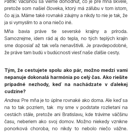
Patrik:
Väčšinou sa vieme dohodnúť, čo je pre mňa skvelé,
pretože som našiel človeka, ktorý má záľubu v tom istom,
čo aj ja. Máme také rovnaké záujmy a nikdy to nie je tak, že
ja si vymyslím to a ona niečo iné.
Mňa bavia práve tie severské krajiny a príroda.
Samozrejme, idem rád aj do tepla, no tých teplých krajín
sme doposiaľ až tak veľa nenavštívili. Je pravdepodobné,
že práve tam budú v budúcnosti viesť naše ďalšie cesty.
Tým, že cestujete spolu ako pár, možno medzi vami
nepanuje dokonalá harmónia po celý čas. Ako riešite
prípadné nezhody, keď na nachádzate v ďalekej
cudzine?
Andrea:
Pre mňa je to úplne rovnaké ako doma. Ale keď sa
na to tak pozriem, tak my sme v podstate rozlietaní na
cestách stále, pretože ani Bratislavu, kde trávime väčšinu
času, neberiem ako svoj domov. Možno niekedy vznikne
ponorková choroba, no nikdy to nebolo niečo vážne.