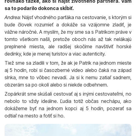
rovnako ťažké, ako si nájsť životného partnera. Vám
sa to podarilo dokonca skĺbiť.
Andrea:
Nájsť vhodného parťáka na cestovanie, s ktorým si
bude človek rozumieť a dokáže sa vzájomne zladiť, je
vážne náročné. A myslím, že my sme sa s Patrikom práve v
tomto všetkom našli, pretože oboch nás až tak nelákajú
preplnené miesta, ale radšej skočíme navštíviť horské
dedinky, kde je menej turistov a viac autenticity.
Tiež sme sa zladili v tom, že ak je Patrik na jednom mieste
aj 5 hodín, robí si časozberné video alebo čaká na západ
slnka, mne to vôbec nevadí. Ja si k nemu zatiaľ sadnem,
obzerám sa po okolí alebo si niekde odbehnem.
Zopárkrát sme skúšali cestovať aj s inými cestovateľmi, no
nebolo to vždy ideálne. Ľudia totiž občas nechápu, ako
dokážeme byť na jednom kopci aj 5 hodín, pozerať sa
odtiaľ na mesto a fotiť si ho.