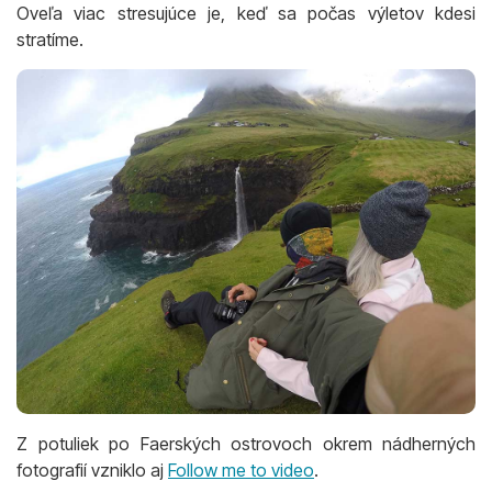
Oveľa viac stresujúce je, keď sa počas výletov kdesi
stratíme.
Z potuliek po Faerských ostrovoch okrem nádherných
fotografií vzniklo aj
Follow me to video
.