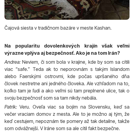
Čajová siesta v tradičnom bazáre v meste Kashan.
Na popularitu dovolenkových krajín však veľmi
výrazne vplýva aj bezpečnosť. Ako je na tom Irán?
Andrea:
Neviem, či som bola v krajine, kde by som sa cítili
viac “safe.” Teda ak to neporovnám s takým Islandom
alebo Faerskými ostrovmi, kde počas upršaného dňa
človek nestretne ani jedného človeka. Ale vzhľadom na to,
koľko tam je ľudí a ako veľmi sú tam preplnené ulice, tak o
svoju bezpečnosť som sa tam nikdy nebála.
Patrik:
Veru. Oveľa viac sa bojím na Slovensku, keď sa
večer vraciam domov z mesta. Ale to je možno aj tým, že
keď cestujem, nepoznám tie pomery až tak detailne, takže
som odvážnejší. V Iráne som sa ale cítil fakt bezpečne.