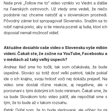
Naše prvé „Follow me to“ video vzniklo vo Viedni a ďalšie
na Faerských ostrovoch. Už vtedy sme vedeli, že niečo
podobné raz chceme natočiť aj v slovenskom prostredí.
Pôvodný zámer bol spropagovať Slovensko. Snažím sa to
robiť najmä preto, aby si tie miesta pozreli aj ľudia, ktorí ich
doposiaľ nemali možnosť vidieť.
Aktuálne dosiahlo vaše video o Slovensku vyše milión
videní. Čakali ste, že zožne na YouTube, Facebooku a
v médiách až taký veľký úspech?
Andrea:
Keď sme ho točili, tak som očakávala, že bude
úspešné. Slováci sú totiž dosť veľkí patrioti, takže pokiaľ
ide o ich krajinu, svoju hrdosť voči nej dokážu prejaviť. Na
video sme dostali rôzne reakcie, aj negatívne, ale v
porovnaní s tými dobrými ich bolo minimum. Čakali sme, že
sa bude Slovákom toto video páčiť, ale nepočítali sme s
tým, že to bude až v takom rozsahu.
Patrik:
Dúfal som, že to bude sledované, ale vôbec by mi