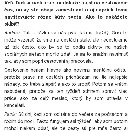
Veľa ľudí si kvôli práci nedokáže nájsť na cestovanie
čas, no vy ste obaja zamestnaní a aj napriek tomu
navštevujete rôzne kúty sveta. Ako to dokážete
skĺbiť?
Andrea:
Túto otázku sa nás pýta takmer každý. Ono to
môže vyzerať, že sme na cestách stále, ale necestujeme
až tak často, ako by sa to podľa aktivity na našich
sociálnych sieťach mohlo zdať. Ja sa to snažím navrhnúť
tak, aby som popri cestovaní aj pracovala.
Cestovanie beriem hlavne ako povinnú mentálnu očistu,
pretože práve na cestách prichádzam na tie najlepšie
nápady, čo treba zlepšiť a ako to urobiť. Potom sa vrátim
nabudená, pretože za ten týždeň stihnem spraviť viac
práce ako za celý mesiac, ktorý by som strávila v
kancelárii.
Patrik:
Sú dni, keď som od rána do večera za počítačom a
robím do noci. Takto fungujem asi týždeň, aby som potom
mohol niekam odísť, ale tie cesty sú pre mňa často aj