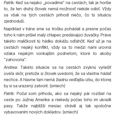
Patrik:
Keď sa nejako „povadíme“ na cestách, tak je horšie
to, že ten druhý človek nemá možnosť niekde odísť. Vždy
sa však na tých cestách prihodí niečo, čo tú situáciu
zjednoduší.
Napríklad v Iráne sme sa trošku pohádali a presne počas
toho k nám prišiel malý chlapec predávajúci žuvačky. Práve
takéto maličkosti tú hádku dokážu odľahčiť. Keď už je na
cestách nejaký konflikt, vždy sa to medzi nami urovná
vďaka nejakým vonkajším podnetom, ktoré to akoby
“zahovoria”.
Andrea:
Takéto situácie sa na cestách zvyknú vyriešiť
oveľa skôr, pretože si človek uvedomí, že sa vlastne hádať
nechce. A hlavne tam nemá žiadnu vedľajšiu izbu, do ktorej
by si sa urazený zatvoril. (smiech)
Patrik:
Počul som príhodu, ako sa nejaký pár rozišiel na
ceste po Južnej Amerike a niekedy počas toho im ukradli
pasy. Takže najbližší mesiac strávili aj tak spoločne
vybavovaním nových dokladov. (smiech)