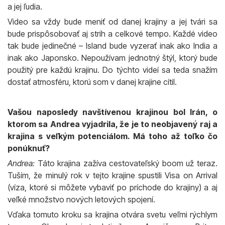
a jej ľudia.
Video sa vždy bude meniť od danej krajiny a jej tvári sa
bude prispôsobovať aj strih a celkové tempo. Každé video
tak bude jedinečné – Island bude vyzerať inak ako India a
inak ako Japonsko. Nepoužívam jednotný štýl, ktorý bude
použitý pre každú krajinu. Do týchto videí sa teda snažím
dostať atmosféru, ktorú som v danej krajine cítil.
Vašou naposledy navštívenou krajinou bol Irán, o
ktorom sa Andrea vyjadrila, že je to neobjavený raj a
krajina s veľkým potenciálom. Má toho až toľko čo
ponúknuť?
Andrea:
Táto krajina zažíva cestovateľský boom už teraz.
Tuším, že minulý rok v tejto krajine spustili Visa on Arrival
(víza, ktoré si môžete vybaviť po príchode do krajiny) a aj
veľké množstvo nových letových spojení.
Vďaka tomuto kroku sa krajina otvára svetu veľmi rýchlym