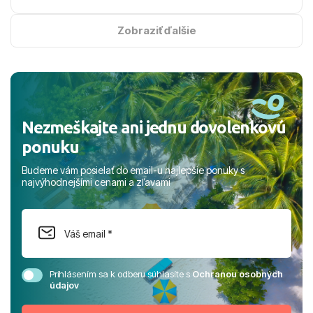
na vysokej úrovni. Všetko bolo zabezpečené na jednotku
s hviezdičkou. ​Už teraz sa tešíme, kam s nami vyrazíte
Zobraziť ďalšie
nabudúce! Ďakujeme za skvelé spomienky. ​S pozdravom
a prianím mnohých ďalších spokojných klientov, Juraj s
rodinou.
Nezmeškajte ani jednu dovolenkovú
ponuku
Budeme vám posielať do email-u najlepšie ponuky s
najvýhodnejšími cenami a zľavami
Prihlásením sa k odberu súhlasíte s
Ochranou osobných
údajov