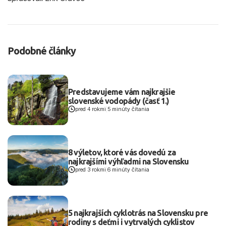
Podobné články
Predstavujeme vám najkrajšie
slovenské vodopády (časť 1.)
pred 4 rokmi
|
5 minúty čítania
8 výletov, ktoré vás dovedú za
najkrajšími výhľadmi na Slovensku
pred 3 rokmi
|
6 minúty čítania
5 najkrajších cyklotrás na Slovensku pre
rodiny s deťmi i vytrvalých cyklistov