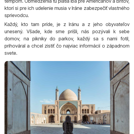
tempom. Obmedzenia tu platia iba pre Američanov a Britov,
ktorí si pre ich udelenie musia v Iráne zabezpečiť vlastného
sprievodcu.
Každý, kto tam príde, je z Iránu a z jeho obyvateľov
unesený. Všade, kde sme prišli, nás pozývali k sebe
domov, na pikniky do parkov, každý sa s nami fotil,
prihováral a chcel zistiť čo najviac informácií o západnom
svete.