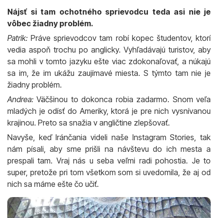
Nájsť si tam ochotného sprievodcu teda asi nie je
vôbec žiadny problém.
Patrik:
Práve sprievodcov tam robí kopec študentov, ktorí
vedia aspoň trochu po anglicky. Vyhľadávajú turistov, aby
sa mohli v tomto jazyku ešte viac zdokonaľovať, a núkajú
sa im, že im ukážu zaujímavé miesta. S týmto tam nie je
žiadny problém.
Andrea:
Väčšinou to dokonca robia zadarmo. Snom veľa
mladých je odísť do Ameriky, ktorá je pre nich vysnívanou
krajinou. Preto sa snažia v angličtine zlepšovať.
Navyše, keď Iránčania videli naše Instagram Stories, tak
nám písali, aby sme prišli na návštevu do ich mesta a
prespali tam. Vraj nás u seba veľmi radi pohostia. Je to
super, pretože pri tom všetkom som si uvedomila, že aj od
nich sa máme ešte čo učiť.