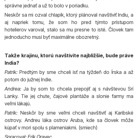
správne jednať a už to bolo v poriadku.
Neskôr sa mi ozval chlapík, ktorý plánoval navštíviť Indiu, a
aj napriek tomu, že som ho pred týmto prístupom
hotelierov varoval, stalo sa mu presne to isté. Človek tam
jednoducho musí byť maximálne obozretný.
Takže krajinu, ktorú navštívite najbližšie, bude práve
India?
Patrik:
Predtým by sme chceli ísť na týždeň do Írska a až
potom do južnej Indie.
Andrea:
Ja by som to chcela prepojiť aj s návštevou Srí
Lanky. Tie jej chute, čajové plantáže a slonie farmy ma
veľmi lákajú.
Patrik:
Neskôr by sme veľmi chceli navštíviť aj Karibské
ostrovy. Andreu láka ostrov Aruba, kde sa človek môže
kúpať v mori spolu s plameniakmi. (smiech)
Spracoval: Erik Oravec