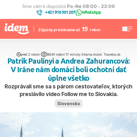
Sme vám k dispozícii
Po-Ne 08:00 - 22:00
+421 910 301 207
WhatsApp
|
15
Zájazdy predávame už
rokov
pred 2 rokmi
|
8634 videní
|
17 minúty čítania
|
Autor: Travelco.sk
Patrik Paulínyi a Andrea Zahurancová:
V Iráne nám domáci boli ochotní dať
úplne všetko
Rozprávali sme sa s párom cestovateľov, ktorých
preslávilo video Follow me to Slovakia.
Slovensko