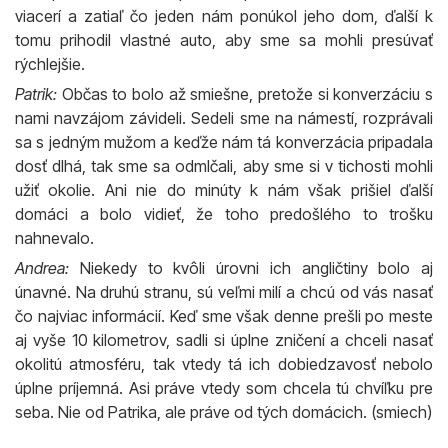
viacerí a zatiaľ čo jeden nám ponúkol jeho dom, ďalší k
tomu prihodil vlastné auto, aby sme sa mohli presúvať
rýchlejšie.
Patrik:
Občas to bolo až smiešne, pretože si konverzáciu s
nami navzájom závideli. Sedeli sme na námestí, rozprávali
sa s jedným mužom a keďže nám tá konverzácia pripadala
dosť dlhá, tak sme sa odmlčali, aby sme si v tichosti mohli
užiť okolie. Ani nie do minúty k nám však prišiel ďalší
domáci a bolo vidieť, že toho predošlého to trošku
nahnevalo.
Andrea:
Niekedy to kvôli úrovni ich angličtiny bolo aj
únavné. Na druhú stranu, sú veľmi milí a chcú od vás nasať
čo najviac informácií. Keď sme však denne prešli po meste
aj vyše 10 kilometrov, sadli si úplne zničení a chceli nasať
okolitú atmosféru, tak vtedy tá ich dobiedzavosť nebolo
úplne príjemná. Asi práve vtedy som chcela tú chvíľku pre
seba. Nie od Patrika, ale práve od tých domácich. (smiech)