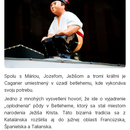
Spolu s Máriou, Jozefom, Ježišom a tromi kráľmi je
Caganer umiestnený v úzadí betlehemu, kde vykonáva
svoju potrebu.
Jedno z mnohých vysvetlení hovorí, že ide o vyjadrenie
„oplodnenia“
pôdy v Betleheme, ktorý sa stal miestom
narodenia Ježiša Krista. Táto bizarná tradícia sa z
Katalánska rozšírila aj do južnej oblasti Francúzska,
Španielska a Talianska.