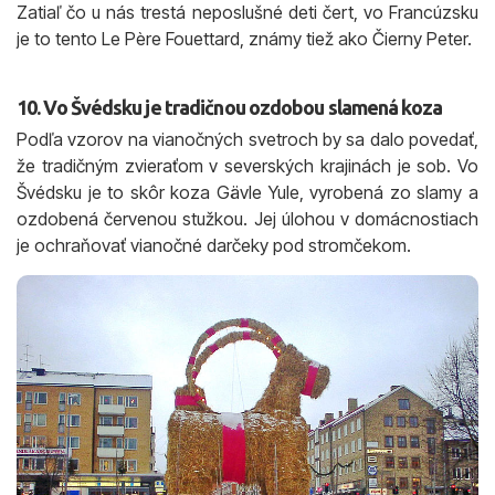
Zatiaľ čo u nás trestá neposlušné deti čert, vo Francúzsku
je to tento Le Père Fouettard, známy tiež ako Čierny Peter.
10. Vo Švédsku je tradičnou ozdobou slamená koza
Podľa vzorov na vianočných svetroch by sa dalo povedať,
že tradičným zvieraťom v severských krajinách je sob. Vo
Švédsku je to skôr koza Gävle Yule, vyrobená zo slamy a
ozdobená červenou stužkou. Jej úlohou v domácnostiach
je ochraňovať vianočné darčeky pod stromčekom.