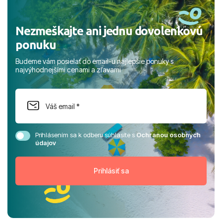
Nezmeškajte ani jednu dovolenkovú
ponuku
Budeme vám posielať do email-u najlepšie ponuky s
najvýhodnejšími cenami a zľavami
Prihlásením sa k odberu súhlasíte s
Ochranou osobných
údajov