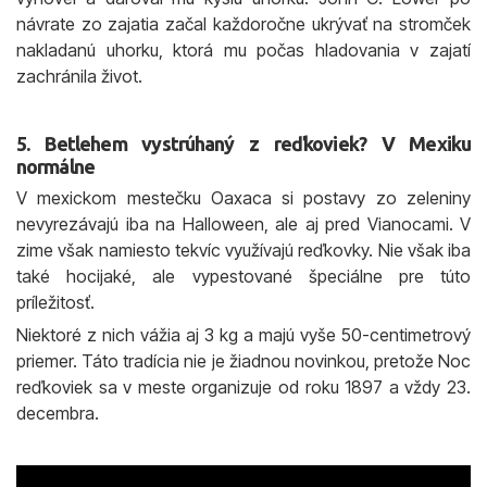
návrate zo zajatia začal každoročne ukrývať na stromček
nakladanú uhorku, ktorá mu počas hladovania v zajatí
zachránila život.
5. Betlehem vystrúhaný z reďkoviek? V Mexiku
normálne
V mexickom mestečku Oaxaca si postavy zo zeleniny
nevyrezávajú iba na Halloween, ale aj pred Vianocami. V
zime však namiesto tekvíc využívajú reďkovky. Nie však iba
také hocijaké, ale vypestované špeciálne pre túto
príležitosť.
Niektoré z nich vážia aj 3 kg a majú vyše 50-centimetrový
priemer. Táto tradícia nie je žiadnou novinkou, pretože Noc
reďkoviek sa v meste organizuje od roku 1897 a vždy 23.
decembra.