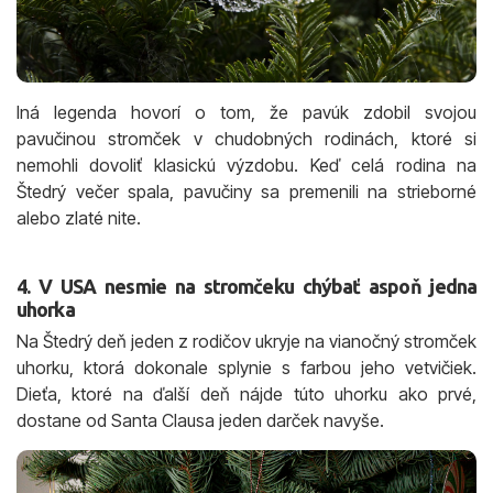
Iná legenda hovorí o tom, že pavúk zdobil svojou
pavučinou stromček v chudobných rodinách, ktoré si
nemohli dovoliť klasickú výzdobu. Keď celá rodina na
Štedrý večer spala, pavučiny sa premenili na strieborné
alebo zlaté nite.
4. V USA nesmie na stromčeku chýbať aspoň jedna
uhorka
Na Štedrý deň jeden z rodičov ukryje na vianočný stromček
uhorku, ktorá dokonale splynie s farbou jeho vetvičiek.
Dieťa, ktoré na ďalší deň nájde túto uhorku ako prvé,
dostane od Santa Clausa jeden darček navyše.