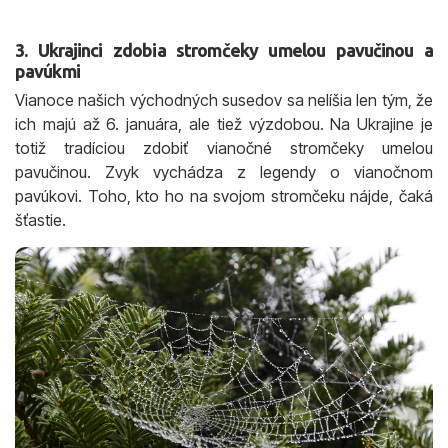
3. Ukrajinci zdobia stromčeky umelou pavučinou a
pavúkmi
Vianoce našich východných susedov sa nelíšia len tým, že
ich majú až 6. januára, ale tiež výzdobou. Na Ukrajine je
totiž tradíciou zdobiť vianočné stromčeky umelou
pavučinou. Zvyk vychádza z legendy o vianočnom
pavúkovi. Toho, kto ho na svojom stromčeku nájde, čaká
šťastie.