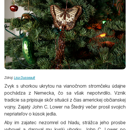
Zdroj:
Lisa Dusseault
Zvyk s uhorkou ukrytou na vianočnom stromčeku údajne
pochádza z Nemecka, čo sa však nepotvrdilo. Vznik
tradície sa pripisuje skôr situácii z čias americkej občianskej
vojny. Zajatý John C. Lower na Štedrý večer prosil svojich
nepriateľov o kúsok jedla.
Aby im zajatec nezomrel od hladu, strážca jeho prosbe
vyhovel a daroval mu kyslú uhorku. John C. Lower po