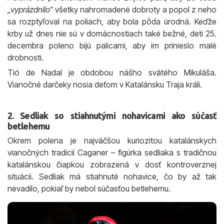
„vyprázdnilo“
všetky nahromadené dobroty a popol z neho
sa rozptyľoval na poliach, aby bola pôda úrodná. Keďže
krby už dnes nie sú v domácnostiach také bežné, deti 25.
decembra poleno bijú palicami, aby im prinieslo malé
drobnosti.
Tió de Nadal je obdobou nášho svätého Mikuláša.
Vianočné darčeky nosia deťom v Katalánsku Traja králi.
2. Sedliak so stiahnutými nohavicami ako súčasť
betlehemu
Okrem polena je najväčšou kuriozitou katalánskych
vianočných tradícií Caganer – figúrka sedliaka s tradičnou
katalánskou čiapkou zobrazená v dosť kontroverznej
situácii. Sedliak má stiahnuté nohavice, čo by až tak
nevadilo, pokiaľ by nebol súčasťou betlehemu.