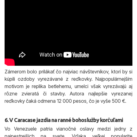
Zámerom bolo prilákať čo najviac návštevníkov, ktorí by si
kúpili ozdoby vyrezávané z reďkovky. Najpopulárnejším
motívom je replika betlehemu, umelci však vyrezávajú aj
rôzne zvieratá či stavby. Autora najlepšie vyrezanej
reďkovky čaká odmena 12 000 pesos, čo je vyše 500 €.
6. V Caracase jazdia na ranné bohoslužby korčuľami
Vo Venezuele patria vianočné oslavy medzi jedny z
najpestrejších na svete. Vďaka veľkej popularite