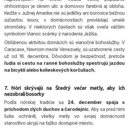
ohňostrojov je okrem ulíc a domovov farebná aj obloha.
Keďže v Južnej Amerike nie sú jedličky ani borovice bežnou
súčasťou lesov, v domácnostiach prevládajú umelé
stromčeky. V niektorých častiach sú však oveľa väčším
symbolom Vianoc scénky z narodenia Ježiša.
Obľúbenou aktivitou domácich sú vianočné bohoslužby. V
Caracase, hlavnom meste Venezuely, sú uzatvorené cesty
už od 16. decembra. Dôvodom je bezpečnosť, pretože
ľudia si cestu na ranné bohoslužby spestrujú jazdou
na bicykli alebo kolieskových korčuliach.
7. Nóri skrývajú na Štedrý večer metly, aby ich
nezobrali bosorky
Podľa nórskej tradície sa
24. december spája s
príchodom zlých duchov a čarodejníc
. Aby sa pred nimi
ľudia ochránili, všetky metly vo svojej domácnosti
starostlivo ukryjú na ťažko dostupné miesto.