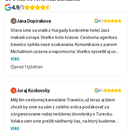
4.9
/5
Jana Dopirakova
5
/5
Včera sme sa vratili z Hurgady konkretne hotel Jazz
makadi soraya. Vsetko bolo krasne. Cestovna agentura
travelco splnila nase ocakavania. Komunikacia s panom
Michalinom uzasna a napomocna. Vsetko vysvetlil aj vo
viac
vecernych hodinach zaco sa ospravedlnujem. Hotel
krasny, cisty. Sluzby top. Strava, prostredie, more,
pred 1 týždňom
snorchlovanie. Dakujeme velmi pekne S pozdravom
Juraj Koskovsky
5
/5
Milý tím cestovnej kancelárie Travelco,už teraz aj Idem
chceli by sme sa vám z celého srdca poďakovať za
zorganizovanie našej nedávnej dovolenky v Turecku.
Vďaka vám sme prežili nádherný čas, na ktorý budeme
viac
ešte dlho s úsmevom spomínať. ​Všetko prebehlo