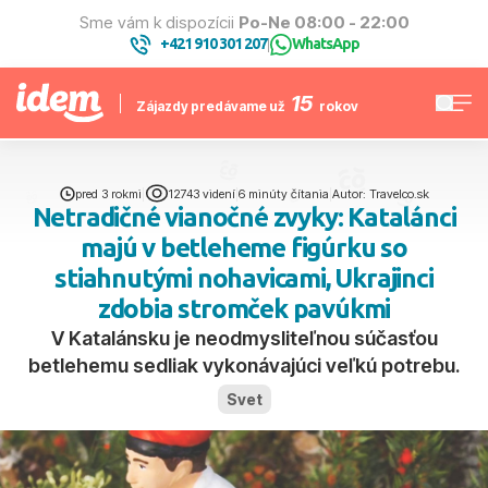
Sme vám k dispozícii
Po-Ne 08:00 - 22:00
+421 910 301 207
WhatsApp
|
15
Zájazdy predávame už
rokov
pred 3 rokmi
|
12743 videní
|
6 minúty čítania
|
Autor: Travelco.sk
Netradičné vianočné zvyky: Katalánci
majú v betleheme figúrku so
stiahnutými nohavicami, Ukrajinci
zdobia stromček pavúkmi
V Katalánsku je neodmysliteľnou súčasťou
betlehemu sedliak vykonávajúci veľkú potrebu.
Svet