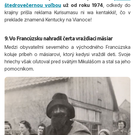
štedrovečernou voľbou
už od roku 1974
, odkedy do
krajiny prišla reklama Kurisumasu ni wa kentakkii!, čo v
preklade znamená Kentucky na Vianoce!
9. Vo Francúzsku nahradil čerta vraždiaci mäsiar
Medzi obyvateľmi severného a východného Francúzska
koluje príbeh o mäsiarovi, ktorý kedysi vraždil deti. Svoje
hriechy však oľutoval pred svätým Mikulášom a stal sa jeho
pomocníkom.