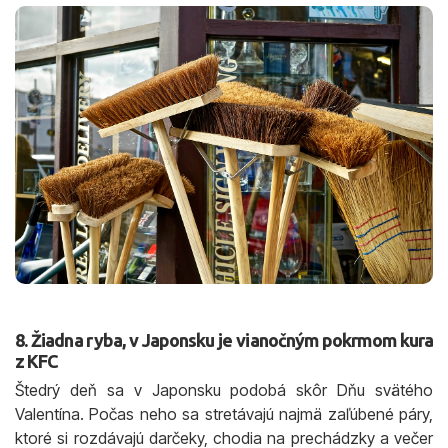
8. Žiadna ryba, v Japonsku je vianočným pokrmom kura
z KFC
Štedrý deň sa v Japonsku podobá skôr Dňu svätého
Valentína. Počas neho sa stretávajú najmä zaľúbené páry,
ktoré si rozdávajú darčeky, chodia na prechádzky a večer