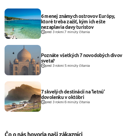
6 menej známych ostrovov Európy,
ktoré treba zažiť, kým ich ešte
nezaplavia davy turistov
pred 3 rokmi
|
7 minúty čítania
Poznáte všetkých 7 novodobých divov
sveta?
pred 3 rokmi
|
5 minúty čítania
7 skvelých destinácií na 'letnú'
dovolenku v októbri
pred 3 rokmi
|
6 minúty čítania
Čo o nás hovoria naši zákazníci