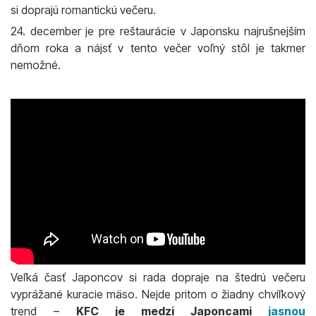
si doprajú romantickú večeru.
24. december je pre reštaurácie v Japonsku najrušnejším
dňom roka a nájsť v tento večer voľný stôl je takmer
nemožné.
Veľká časť Japoncov si rada dopraje na štedrú večeru
vyprážané kuracie mäso. Nejde pritom o žiadny chvíľkový
trend –
KFC je medzi Japoncami
jasnou