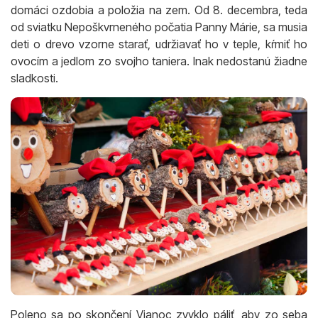
domáci ozdobia a položia na zem. Od 8. decembra, teda
od sviatku Nepoškvrneného počatia Panny Márie, sa musia
deti o drevo vzorne starať, udržiavať ho v teple, kŕmiť ho
ovocím a jedlom zo svojho taniera. Inak nedostanú žiadne
sladkosti.
Poleno sa po skončení Vianoc zvyklo páliť, aby zo seba