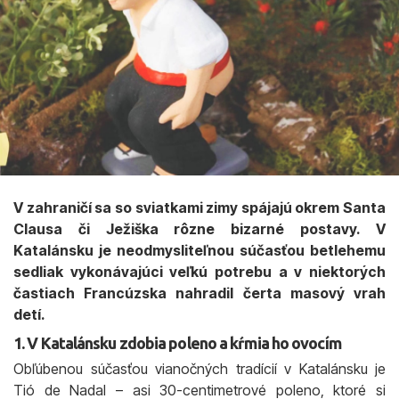
V zahraničí sa so sviatkami zimy spájajú okrem Santa
Clausa či Ježiška rôzne bizarné postavy. V
Katalánsku je neodmysliteľnou súčasťou betlehemu
sedliak vykonávajúci veľkú potrebu a v niektorých
častiach Francúzska nahradil čerta masový vrah
detí.
1. V Katalánsku zdobia poleno a kŕmia ho ovocím
Obľúbenou súčasťou vianočných tradícií v Katalánsku je
Tió de Nadal – asi 30-centimetrové poleno, ktoré si