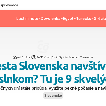
ý sprievodca
Last minute
Dovolenka
Egypt
Turecko
Gréck
pred 3 rokmi
|
24010 videní
|
6 minúty čítania
|
Autor: Travelco.sk
sta Slovenska navštív
slnkom? Tu je 9 skvelý
ečných dní stále pribúda. Využite pekné počasie a nav
Slovensko