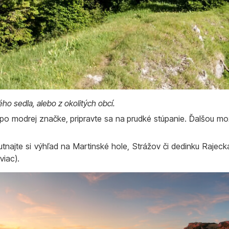
o sedla, alebo z okolitých obcí.
po modrej značke, pripravte sa na prudké stúpanie. Ďalšou mož
tnajte si výhľad na Martinské hole, Strážov či dedinku Rajeck
viac).