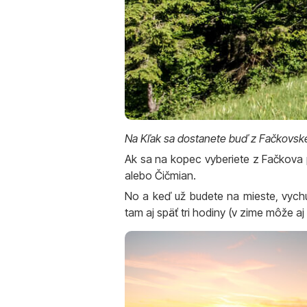
Na Kľak sa dostanete buď z Fačkovskéh
Ak sa na kopec vyberiete z Fačkova 
alebo Čičmian.
No a keď už budete na mieste, vychu
tam aj späť tri hodiny (v zime môže aj 