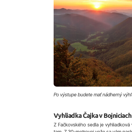
Po výstupe budete mať nádherný výhľa
Vyhliadka Čajka v Bojniciach
Z Fačkovského sedla je vyhliadková 
tam. Z 30-metrovej veže sa vám nasky