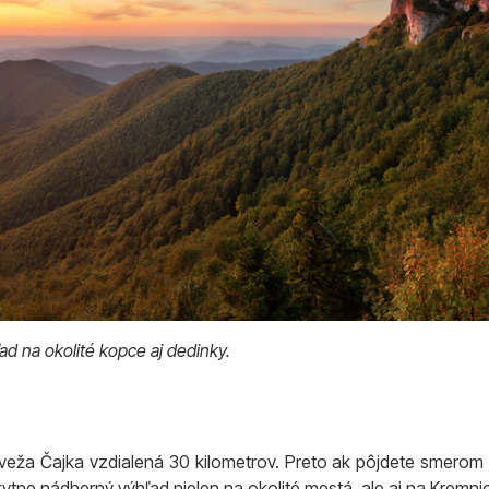
d na okolité kopce aj dedinky.
veža Čajka vzdialená 30 kilometrov. Preto ak pôjdete smerom n
tne nádherný výhľad nielen na okolité mestá, ale aj na Kremnick