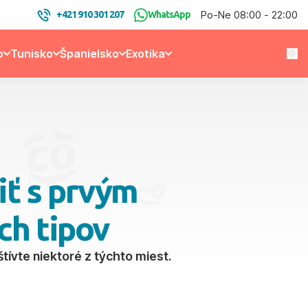
Po-Ne 08:00 - 22:00
+421 910 301 207
WhatsApp
o
Tunisko
Španielsko
Exotika
iť s prvým
ch tipov
štívte niektoré z týchto miest.