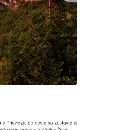
a Prievidzu, po ceste sa zastavte aj
é vrchy, pohoria Vtáčnik a Ždiar.