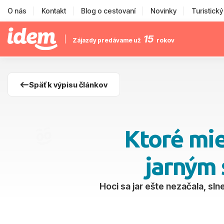
O nás
Kontakt
Blog o cestovaní
Novinky
Turistick
15
Zájazdy predávame už
rokov
Späť k výpisu článkov
Ktoré mie
jarným 
Hoci sa jar ešte nezačala, sln