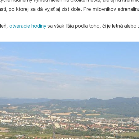
ti, po ktorej sa dá vyjsť aj zísť dole. Pre milovníkov adrenalí
deň,
otváracie hodiny
sa však líšia podľa toho, či je letná aleb