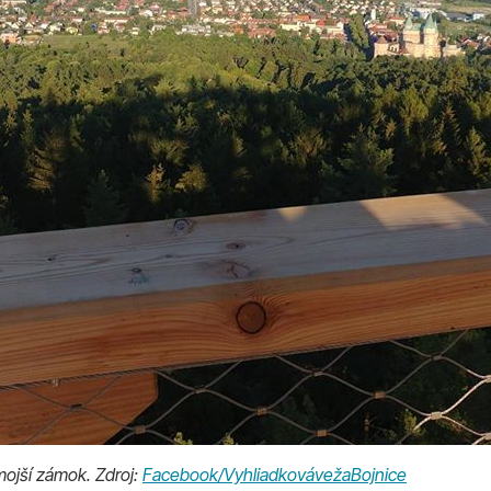
mojší zámok. Zdroj:
Facebook/VyhliadkovávežaBojnice