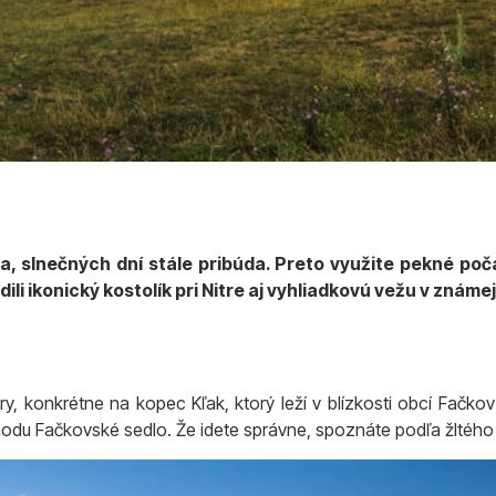
la, slnečných dní stále pribúda. Preto využite pekné poč
i ikonický kostolík pri Nitre aj vyhliadkovú vežu v známej
y, konkrétne na kopec Kľak, ktorý leží v blízkosti obcí Fačkov 
hodu Fačkovské sedlo. Že idete správne, spoznáte podľa žltého