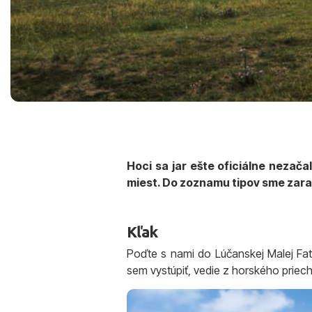
Hoci sa jar ešte oficiálne nezača
miest. Do zoznamu tipov sme zaradil
Kľak
Poďte s nami do Lúčanskej Malej Fatr
sem vystúpiť, vedie z horského priec