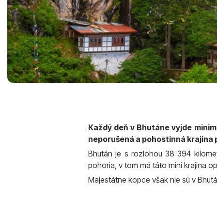
Každý deň v Bhutáne vyjde minimá
neporušená a pohostinná krajina
Bhután je s rozlohou 38 394 kilomet
pohoria, v tom má táto mini krajina op
Majestátne kopce však nie sú v Bhut