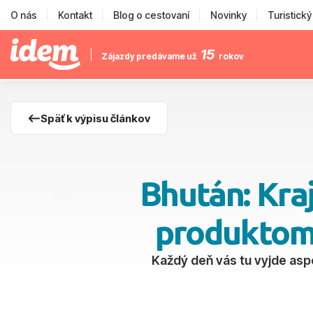
O nás
Kontakt
Blog o cestovaní
Novinky
Turistick
15
Zájazdy predávame už
rokov
Späť k výpisu článkov
Bhután: Kra
produktom 
Každý deň vás tu vyjde asp