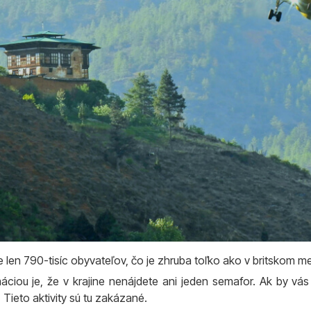
ije len 790-tisíc obyvateľov, čo je zhruba toľko ako v britskom 
máciou je, že v krajine nenájdete ani jeden semafor. Ak by vá
 Tieto aktivity sú tu zakázané.