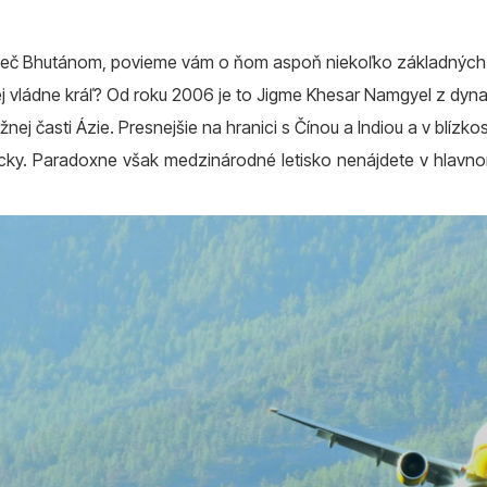
ieč Bhutánom, povieme vám o ňom aspoň niekoľko základných 
orej vládne kráľ? Od roku 2006 je to Jigme Khesar Namgyel z dy
žnej časti Ázie. Presnejšie na hranici s Čínou a Indiou a v blízk
cky. Paradoxne však medzinárodné letisko nenájdete v hlavno