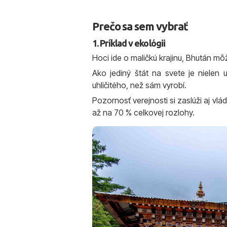
Prečo sa sem vybrať
1. Príklad v ekológii
Hoci ide o maličkú krajinu, Bhután 
Ako jediný štát na svete je nielen 
uhličitého, než sám vyrobí.
Pozornosť verejnosti si zaslúži aj v
až na 70 % celkovej rozlohy.