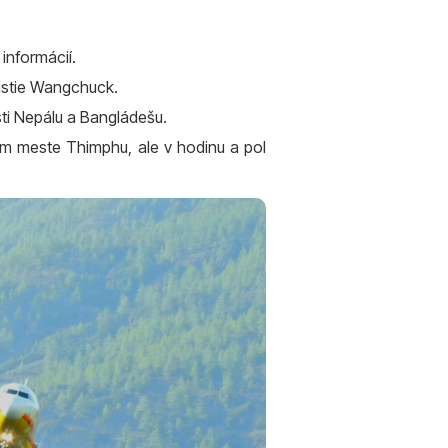
informácií.
nastie Wangchuck.
osti Nepálu a Bangládešu.
m meste Thimphu, ale v hodinu a pol