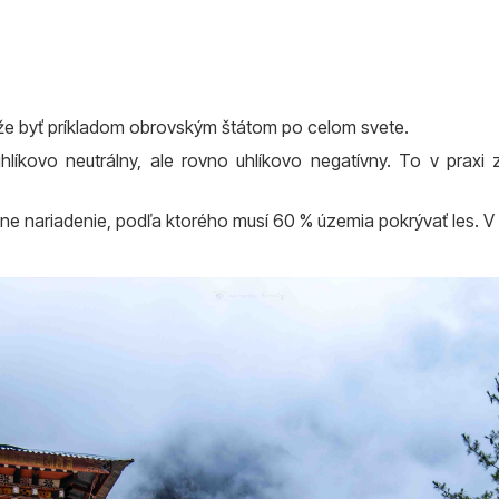
môže byť príkladom obrovským štátom po celom svete.
uhlíkovo neutrálny, ale rovno uhlíkovo negatívny. To v pra
ládne nariadenie, podľa ktorého musí 60 % územia pokrývať les.