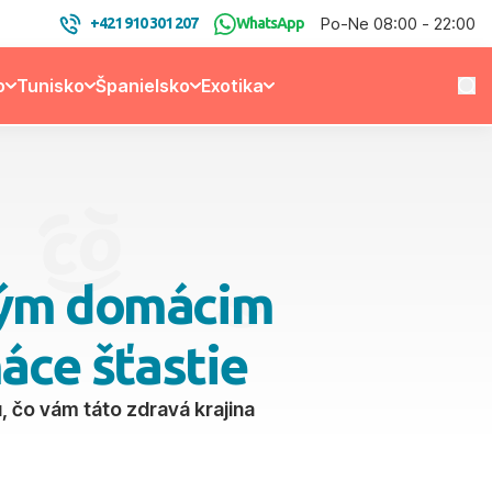
Po-Ne 08:00 - 22:00
+421 910 301 207
WhatsApp
o
Tunisko
Španielsko
Exotika
ubým domácim
áce šťastie
 čo vám táto zdravá krajina