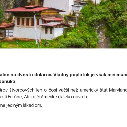
lne na dvesto dolárov. Vládny poplatok je však minimum
 ponúka.
rov štvorcových len o čosi väčší než americký štát Marylan
roti Európe, Afrike či Amerike ďaleko navrch.
áne jediným lákadlom.