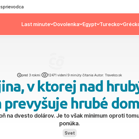
ý sprievodca
Last minute
Dovolenka
Egypt
Turecko
Gréck
pred 3 rokmi
|
12471 videní
|
9 minúty čítania
|
Autor: Travelco.sk
jina, v ktorej nad hr
prevyšuje hrubé dom
oň na dvesto dolárov. Je to však minimum oproti tomu,
ponúka.
Svet