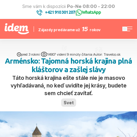
Sme vám k dispozícii
Po-Ne 08:00 - 22:00
+421 910 301 207
WhatsApp
|
15
Zájazdy predávame už
rokov
pred 3 rokmi
|
14907 videní
|
9 minúty čítania
|
Autor: Travelco.sk
Arménsko: Tajomná horská krajina plná
kláštorov a zašlej slávy
Táto horská krajina ešte stále nie je masovo
vyhľadávaná, no keď uvidíte jej krásy, budete
sem chcieť zavítať.
Svet