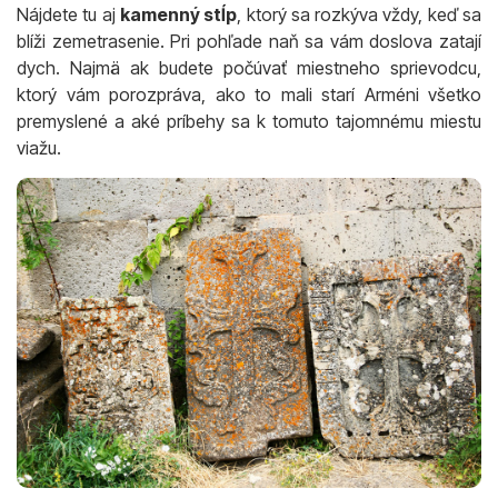
Nájdete tu aj
kamenný stĺp
, ktorý sa rozkýva vždy, keď sa
blíži zemetrasenie. Pri pohľade naň sa vám doslova zatají
dych. Najmä ak budete počúvať miestneho sprievodcu,
ktorý vám porozpráva, ako to mali starí Arméni všetko
premyslené a aké príbehy sa k tomuto tajomnému miestu
viažu.