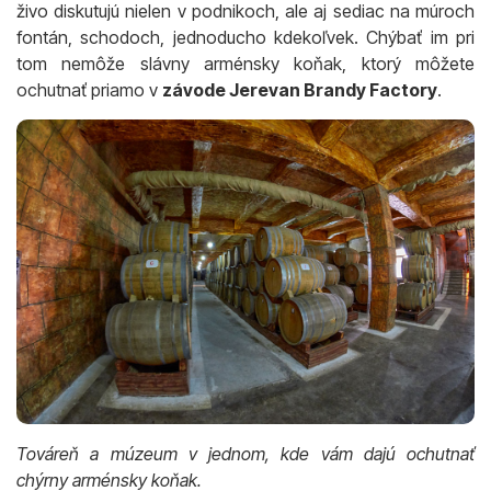
živo diskutujú nielen v podnikoch, ale aj sediac na múroch
fontán, schodoch, jednoducho kdekoľvek. Chýbať im pri
tom nemôže slávny arménsky koňak, ktorý môžete
ochutnať priamo v
závode Jerevan Brandy Factory
.
Továreň a múzeum v jednom, kde vám dajú ochutnať
chýrny arménsky koňak.