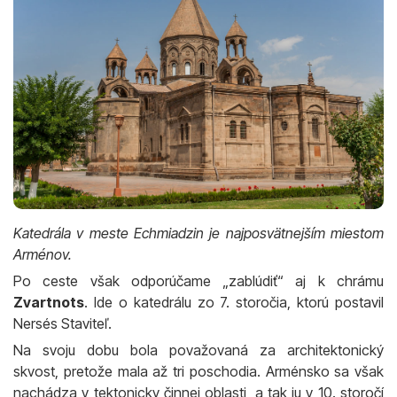
Katedrála v meste Echmiadzin je najposvätnejším miestom
Arménov.
Po ceste však odporúčame „zablúdiť“ aj k chrámu
Zvartnots
. Ide o katedrálu zo 7. storočia, ktorú postavil
Nersés Staviteľ.
Na svoju dobu bola považovaná za architektonický
skvost, pretože mala až tri poschodia. Arménsko sa však
nachádza v tektonicky činnej oblasti, a tak ju v 10. storočí