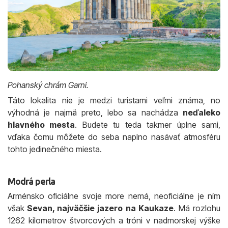
Pohanský chrám Garni.
Táto lokalita nie je medzi turistami veľmi známa, no
výhodná je najmä preto, lebo sa nachádza
neďaleko
hlavného mesta
. Budete tu teda takmer úplne sami,
vďaka čomu môžete do seba naplno nasávať atmosféru
tohto jedinečného miesta.
Modrá perla
Arménsko oficiálne svoje more nemá, neoficiálne je ním
však
Sevan, najväčšie jazero na Kaukaze
. Má rozlohu
1262 kilometrov štvorcových a tróni v nadmorskej výške