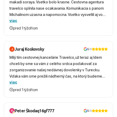
makadi soraya. Vsetko bolo krasne. Cestovna agentura
travelco splnila nase ocakavania. Komunikacia s panom
Michalinom uzasna a napomocna. Vsetko vysvetlil aj vo
viac
vecernych hodinach zaco sa ospravedlnujem. Hotel
krasny, cisty. Sluzby top. Strava, prostredie, more,
pred 1 týždňom
snorchlovanie. Dakujeme velmi pekne S pozdravom
Juraj Koskovsky
5
/5
Milý tím cestovnej kancelárie Travelco,už teraz aj Idem
chceli by sme sa vám z celého srdca poďakovať za
zorganizovanie našej nedávnej dovolenky v Turecku.
Vďaka vám sme prežili nádherný čas, na ktorý budeme
viac
ešte dlho s úsmevom spomínať. ​Všetko prebehlo
absolútne hladko – od prvotného výberu zájazdu, cez
pred 1 týždňom
ochotnú komunikáciu, až po samotný transfer a pobyt. ​
Ubytovaní sme boli v hoteli TUI Magic Life Jacaranda a
bola to trefa do čierneho! ​Čo nás dostalo najviac: ​Skvelé
Peter Škodaq16gf777
5
/5
služby a personál: Vždy usmievaví, ochotní a starostliví