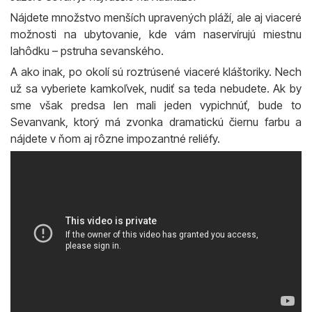
Nájdete množstvo menších upravených pláží, ale aj viaceré
možnosti na ubytovanie, kde vám naservírujú miestnu
lahôdku – pstruha sevanského.
A ako inak, po okolí sú roztrúsené viaceré kláštoriky. Nech
už sa vyberiete kamkoľvek, nudiť sa teda nebudete. Ak by
sme však predsa len mali jeden vypichnúť, bude to
Sevanvank, ktorý má zvonka dramatickú čiernu farbu a
nájdete v ňom aj rôzne impozantné reliéfy.