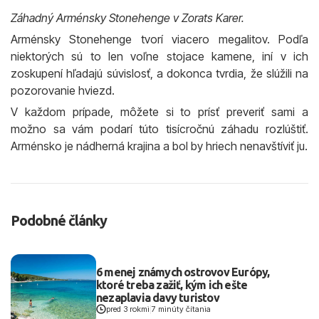
Záhadný Arménsky Stonehenge v Zorats Karer.
Arménsky Stonehenge tvorí viacero megalitov. Podľa
niektorých sú to len voľne stojace kamene, iní v ich
zoskupení hľadajú súvislosť, a dokonca tvrdia, že slúžili na
pozorovanie hviezd.
V každom prípade, môžete si to prísť preveriť sami a
možno sa vám podarí túto tisícročnú záhadu rozlúštiť.
Arménsko je nádherná krajina a bol by hriech nenavštíviť ju.
Podobné články
6 menej známych ostrovov Európy,
ktoré treba zažiť, kým ich ešte
nezaplavia davy turistov
pred 3 rokmi
|
7 minúty čítania