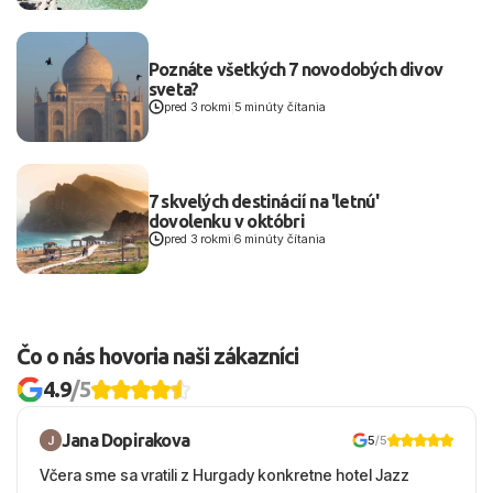
Poznáte všetkých 7 novodobých divov
sveta?
pred 3 rokmi
|
5 minúty čítania
7 skvelých destinácií na 'letnú'
dovolenku v októbri
pred 3 rokmi
|
6 minúty čítania
Čo o nás hovoria naši zákazníci
4.9
/5
Jana Dopirakova
5
/5
Včera sme sa vratili z Hurgady konkretne hotel Jazz