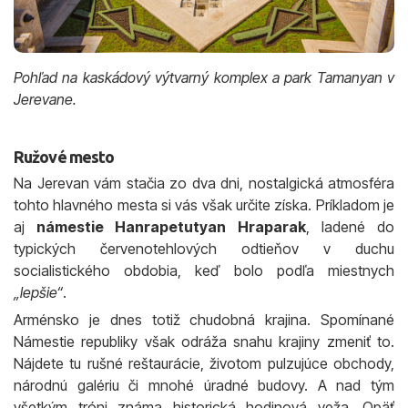
Pohľad na kaskádový výtvarný komplex a park Tamanyan v
Jerevane.
Ružové mesto
Na Jerevan vám stačia zo dva dni, nostalgická atmosféra
tohto hlavného mesta si vás však určite získa. Príkladom je
aj
námestie Hanrapetutyan Hraparak
, ladené do
typických červenotehlových odtieňov v duchu
socialistického obdobia, keď bolo podľa miestnych
„lepšie“
.
Arménsko je dnes totiž chudobná krajina. Spomínané
Námestie republiky však odráža snahu krajiny zmeniť to.
Nájdete tu rušné reštaurácie, životom pulzujúce obchody,
národnú galériu či mnohé úradné budovy. A nad tým
všetkým tróni známa historická hodinová veža. Opäť