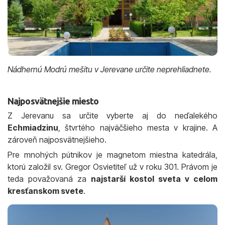
Nádhernú Modrú mešitu v Jerevane určite neprehliadnete.
Najposvätnejšie miesto
Z Jerevanu sa určite vyberte aj do neďalekého
Echmiadzinu
, štvrtého najväčšieho mesta v krajine. A
zároveň najposvätnejšieho.
Pre mnohých pútnikov je magnetom miestna katedrála,
ktorú založil sv. Gregor Osvietiteľ už v roku 301. Právom je
teda považovaná za
najstarší kostol sveta v celom
kresťanskom svete
.