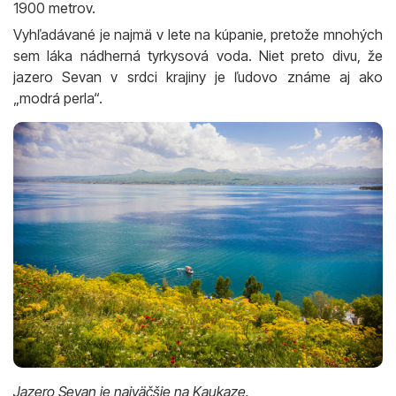
1900 metrov.
Vyhľadávané je najmä v lete na kúpanie, pretože mnohých
sem láka nádherná tyrkysová voda. Niet preto divu, že
jazero Sevan v srdci krajiny je ľudovo známe aj ako
„modrá perla“.
Jazero Sevan je najväčšie na Kaukaze.