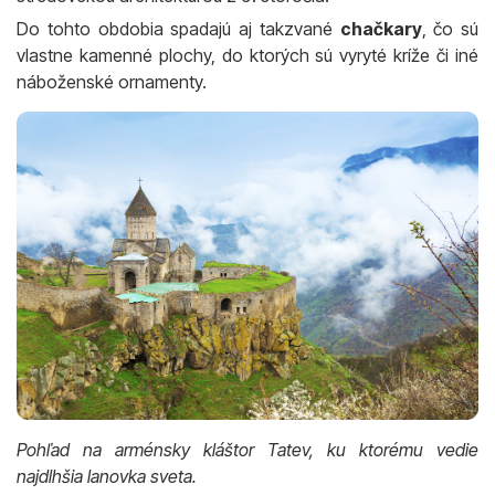
Do tohto obdobia spadajú aj takzvané
chačkary
, čo sú
vlastne kamenné plochy, do ktorých sú vyryté kríže či iné
náboženské ornamenty.
Pohľad na arménsky kláštor Tatev, ku ktorému vedie
najdlhšia lanovka sveta.