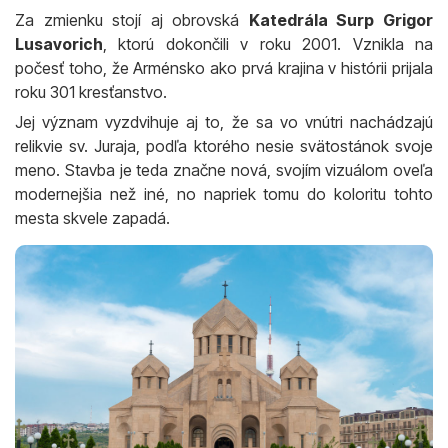
Za zmienku stojí aj obrovská
Katedrála Surp Grigor
Lusavorich
, ktorú dokončili v roku 2001. Vznikla na
počesť toho, že Arménsko ako prvá krajina v histórii prijala
roku 301 kresťanstvo.
Jej význam vyzdvihuje aj to, že sa vo vnútri nachádzajú
relikvie sv. Juraja, podľa ktorého nesie svätostánok svoje
meno. Stavba je teda značne nová, svojím vizuálom oveľa
modernejšia než iné, no napriek tomu do koloritu tohto
mesta skvele zapadá.