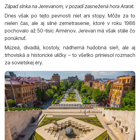
Západ slnka na Jerevanom, v pozadí zasnežená hora Ararat.
Dnes však po tejto pevnosti niet ani stopy. Môže za to
nielen čas, ale aj silné zemetrasenie, ktoré v roku 1988
pochovalo až 50-tisíc Arménov. Jerevan má však stále čo
ponúknuť.
Múzeá, divadlá, kostoly, nádherná hudobná sieň, ale aj
trhoviská a historické uličky – to všetko priniesol rozmach
za sovietskej éry.