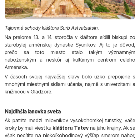
Tajomné schody kláštora Surb Astvatsatsin.
Na prelome 13. a 14. storočia v kláštore sídlili biskupi zo
starobylej arménskej dynastie Syunikov. Aj to je dôvod,
prečo sa toto miesto stalo takým významným
náboženským a neskôr aj kultúrnym centrom celého
Arménska.
V časoch svojej najväčšej slávy bolo úzko prepojené s
mnohými miestnymi sídlami učenia, najmä s univerzitami a
knižnicou v Gladzore.
Najdlhšia lanovka sveta
Ak patríte medzi milovníkov vysokohorskej turistiky, vaše
kroky by mali viesť ku
kláštoru Tatev
na juhu krajiny. Ak sa
však necítite na niekoľkohodinový výšľap smerom nahor,