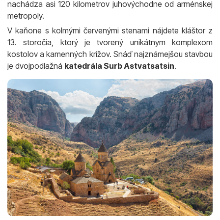
nachádza asi 120 kilometrov juhovýchodne od arménskej
metropoly.
V kaňone s kolmými červenými stenami nájdete kláštor z
13. storočia, ktorý je tvorený unikátnym komplexom
kostolov a kamenných krížov. Snáď najznámejšou stavbou
je dvojpodlažná
katedrála Surb Astvatsatsin
.