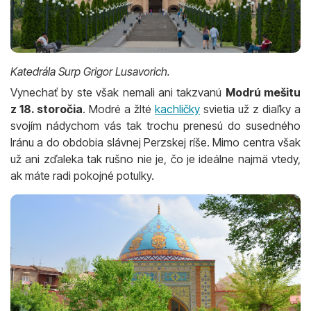
Katedrála Surp Grigor Lusavorich.
Vynechať by ste však nemali ani takzvanú
Modrú mešitu
z 18. storočia
. Modré a žlté
kachličky
svietia už z diaľky a
svojím nádychom vás tak trochu prenesú do susedného
Iránu a do obdobia slávnej Perzskej ríše. Mimo centra však
už ani zďaleka tak rušno nie je, čo je ideálne najmä vtedy,
ak máte radi pokojné potulky.