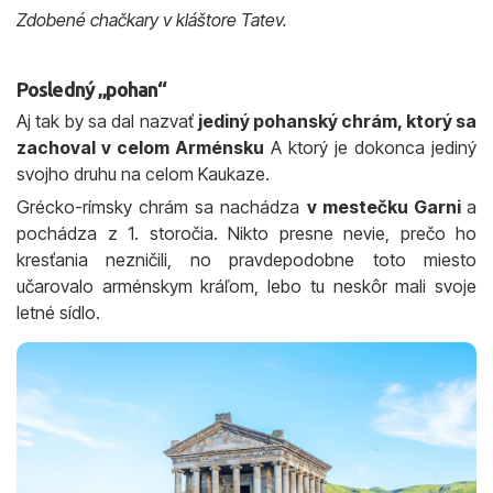
Zdobené chačkary v kláštore Tatev.
Posledný „pohan“
Aj tak by sa dal nazvať
jediný pohanský chrám, ktorý sa
zachoval v celom Arménsku
A ktorý je dokonca jediný
svojho druhu na celom Kaukaze.
Grécko-rímsky chrám sa nachádza
v mestečku Garni
a
pochádza z 1. storočia. Nikto presne nevie, prečo ho
kresťania nezničili, no pravdepodobne toto miesto
učarovalo arménskym kráľom, lebo tu neskôr mali svoje
letné sídlo.