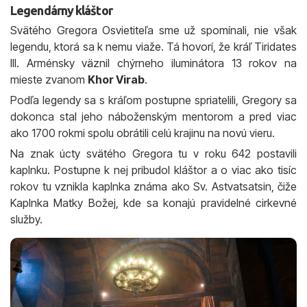
Legendárny kláštor
Svätého Gregora Osvietiteľa sme už spomínali, nie však
legendu, ktorá sa k nemu viaže. Tá hovorí, že kráľ Tiridates
III. Arménsky väznil chýrneho iluminátora 13 rokov na
mieste zvanom
Khor Virab
.
Podľa legendy sa s kráľom postupne spriatelili, Gregory sa
dokonca stal jeho náboženským mentorom a pred viac
ako 1700 rokmi spolu obrátili celú krajinu na novú vieru.
Na znak úcty svätého Gregora tu v roku 642 postavili
kaplnku. Postupne k nej pribudol kláštor a o viac ako tisíc
rokov tu vznikla kaplnka známa ako Sv. Astvatsatsin, čiže
Kaplnka Matky Božej, kde sa konajú pravidelné cirkevné
služby.