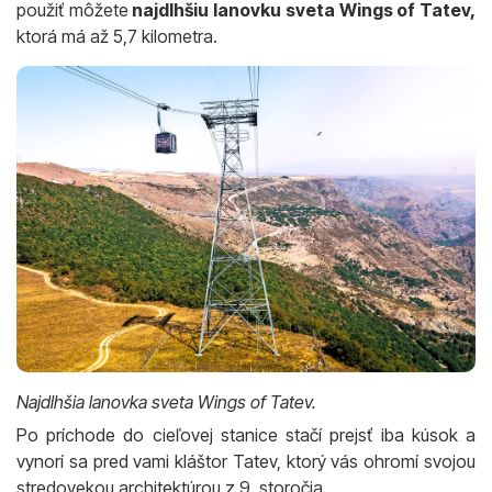
použiť môžete
najdlhšiu lanovku sveta Wings of Tatev,
ktorá má až 5,7 kilometra.
Najdlhšia lanovka sveta Wings of Tatev.
Po príchode do cieľovej stanice stačí prejsť iba kúsok a
vynorí sa pred vami kláštor Tatev, ktorý vás ohromí svojou
stredovekou architektúrou z 9. storočia.