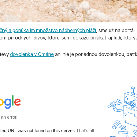
čný a ponúka im množstvo nádherných pláží
, sme už na portáli
 prírodných divov, ktoré sem dokážu prilákať aj ľudí, ktorýc
števy
dovolenka v Ománe
ani nie je poriadnou dovolenkou, patri