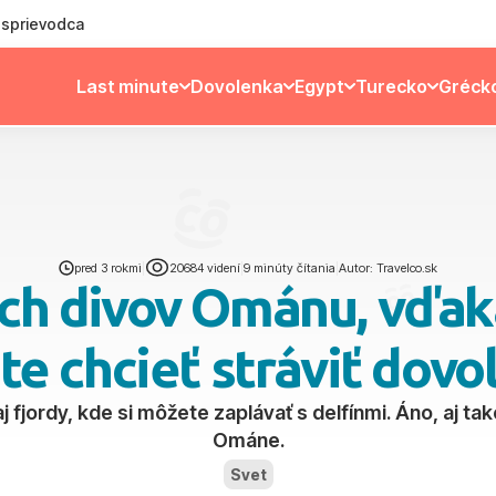
ý sprievodca
Last minute
Dovolenka
Egypt
Turecko
Gréck
pred 3 rokmi
|
20684 videní
|
9 minúty čítania
|
Autor: Travelco.sk
ých divov Ománu, vďak
te chcieť stráviť dovo
 fjordy, kde si môžete zaplávať s delfínmi. Áno, aj ta
Ománe.
Svet