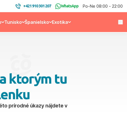
Po-Ne 08:00 - 22:00
+421 910 301 207
WhatsApp
o
Tunisko
Španielsko
Exotika
a ktorým tu
lenku
kéto prírodné úkazy nájdete v