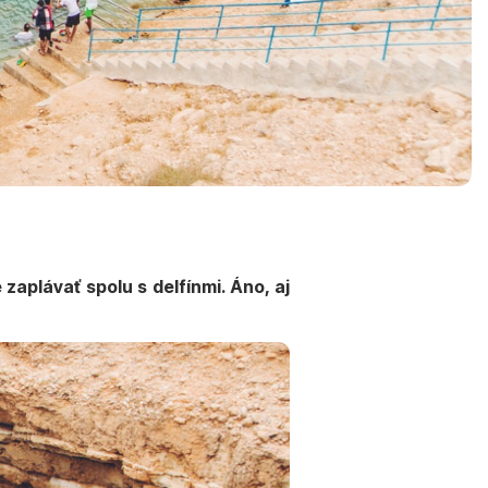
zaplávať spolu s delfínmi. Áno, aj