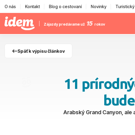
O nás
Kontakt
Blog o cestovaní
Novinky
Turistick
15
Zájazdy predávame už
rokov
Späť k výpisu článkov
11 prírodn
bude
Arabský Grand Canyon, ale aj