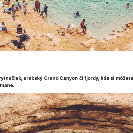
ytnačiek, arabský Grand Canyon či fjordy, kde si môžete 
Ománe.