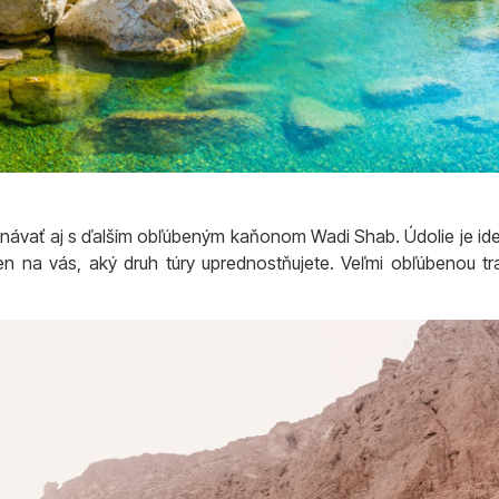
ávať aj s ďalším obľúbeným kaňonom Wadi Shab. Údolie je id
len na vás, aký druh túry uprednostňujete. Veľmi obľúbenou 