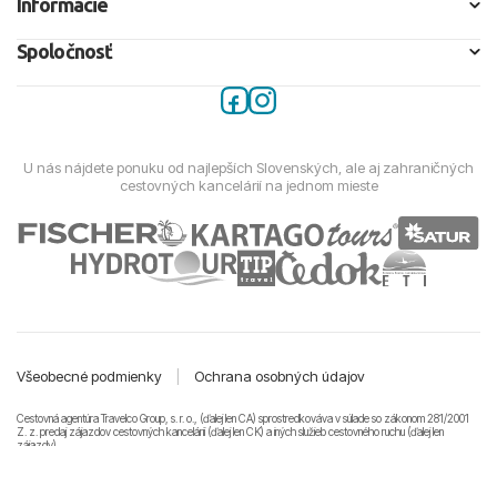
Informácie
Spoločnosť
U nás nájdete ponuku od najlepších Slovenských, ale aj zahraničných
cestovných kancelárií na jednom mieste
Všeobecné podmienky
|
Ochrana osobných údajov
Cestovná agentúra Travelco Group, s. r. o., (ďalej len CA) sprostredkováva v súlade so zákonom 281/2001
Z. z. predaj zájazdov cestovných kancelárii (ďalej len CK) a iných služieb cestovného ruchu (ďalej len
zájazdy).
© 2011-2026 Travelco Group, s. r. o. Všetky práva vyhradené.