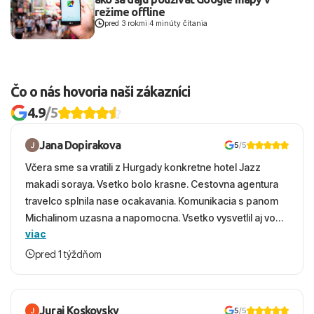
režime offline
pred 3 rokmi
|
4 minúty čítania
Čo o nás hovoria naši zákazníci
4.9
/5
Jana Dopirakova
5
/5
Včera sme sa vratili z Hurgady konkretne hotel Jazz
makadi soraya. Vsetko bolo krasne. Cestovna agentura
travelco splnila nase ocakavania. Komunikacia s panom
Michalinom uzasna a napomocna. Vsetko vysvetlil aj vo
viac
vecernych hodinach zaco sa ospravedlnujem. Hotel
krasny, cisty. Sluzby top. Strava, prostredie, more,
pred 1 týždňom
snorchlovanie. Dakujeme velmi pekne S pozdravom
Juraj Koskovsky
5
/5