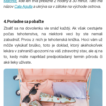
Malorke
, kde len trvá približne 2 hodiny a 30 minút. Táto má
názov
Cala Agulla
a ukrýva sa v zátoke na východe ostrova.
4. Poriadne sa pobaľte
Zbaliť sa na dovolenku vie snáď každý. Ak však cestujete
počas tehotenstva, na niektoré veci by ste nemali
zabudnúť. Prvou z nich je tehotenská knižka. Hoci vám už
môže vykúkať bruško, toto je doklad, ktorý akéhokoľvek
lekára v zahraničí upozorní na váš zdravotný stav, ale aj na
to, kedy máte napríklad predpokladaný termín pôrodu či
aké lieky užívate.