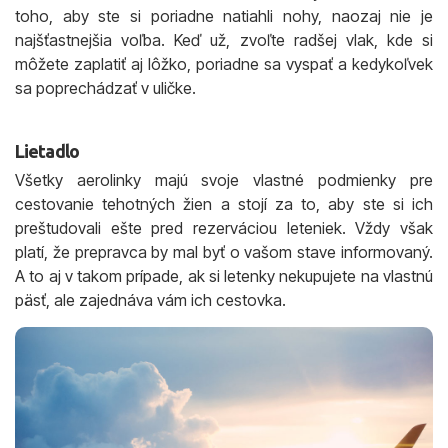
toho, aby ste si poriadne natiahli nohy, naozaj nie je
najšťastnejšia voľba. Keď už, zvoľte radšej vlak, kde si
môžete zaplatiť aj lôžko, poriadne sa vyspať a kedykoľvek
sa poprechádzať v uličke.
Lietadlo
Všetky aerolinky majú svoje vlastné podmienky pre
cestovanie tehotných žien a stojí za to, aby ste si ich
preštudovali ešte pred rezerváciou leteniek. Vždy však
platí, že prepravca by mal byť o vašom stave informovaný.
A to aj v takom prípade, ak si letenky nekupujete na vlastnú
päsť, ale zajednáva vám ich cestovka.