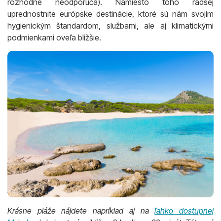
rozhodne neodporúča). Namiesto toho radšej
uprednostnite európske destinácie, ktoré sú nám svojím
hygienickým štandardom, službami, ale aj klimatickými
podmienkami oveľa bližšie.
Krásne pláže nájdete napríklad aj na
ľahko dostupnej