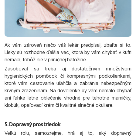
Ak vám zároveň niečo váš lekár predpísal, zbaľte si to.
Lieky sú rozhodne ďalšia vec, ktorá by vám chýbať v kufri
nemala, tobôž nie v príručnej batožine.
Zásobovať sa treba aj dostatočným množstvom
hygienických pomôcok či kompresnými podkolienkami,
ktoré vám cestovanie uľahčia a zabránia nebezpečným
krvným zrazeninám. Na dovolenke by vám nemalo chýbať
ani ľahké letné oblečenie vhodné pre tehotné mamičky,
klobúk, opaľovací krém či kvalitné slnečné okuliare.
5. Dopravný prostriedok
Veľkú rolu, samozrejme, hrá aj to, aký dopravný