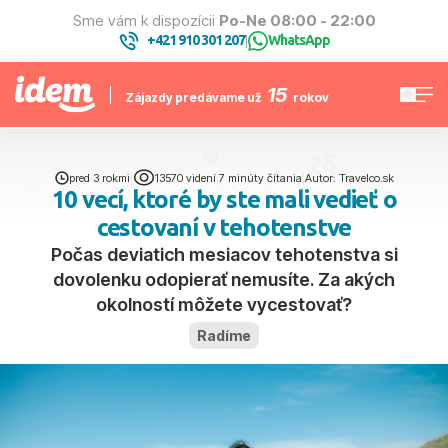
Sme vám k dispozícii
Po-Ne 08:00 - 22:00
+421 910 301 207
WhatsApp
|
15
Zájazdy predávame už
rokov
pred 3 rokmi
|
13570 videní
|
7 minúty čítania
|
Autor: Travelco.sk
10 vecí, ktoré by ste mali vedieť o
cestovaní v tehotenstve
Počas deviatich mesiacov tehotenstva si
dovolenku odopierať nemusíte. Za akých
okolností môžete vycestovať?
Radíme