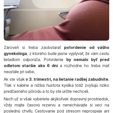
Zároveň si treba zaobstarať
potvrdenie od vášho
gynekológa
, z ktorého bude jasne vyplývať, že vám cestu
lietadlom odporúča. Potvrdenie
by nemalo byť pred
odletom staršie ako 6 dní
a rozhodne ho treba mať
neustále pri sebe.
Ak ste však
v 3. trimestri, na lietanie radšej zabudnite
.
Tlak v kabíne a nižšia hustota kyslíka totiž zvyšujú riziko
predčasného pôrodu a to by ste určite nechceli.
Nech už si však vyberiete akýkoľvek dopravný prostriedok,
vždy majte časovú rezervu a nenechávajte si veci na
poslednú chvíľu. Cestovanie pod stresom neprospeje ani