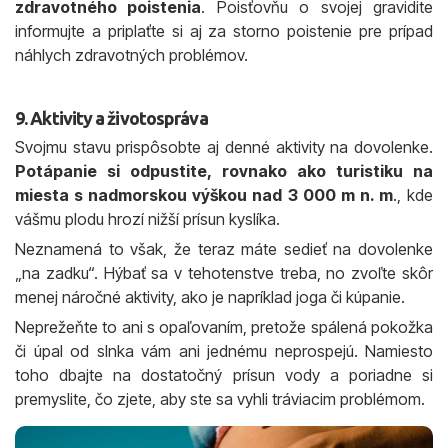
zdravotného poistenia
. Poisťovňu o svojej gravidite
informujte a priplaťte si aj za storno poistenie pre prípad
náhlych zdravotných problémov.
9. Aktivity a životospráva
Svojmu stavu prispôsobte aj denné aktivity na dovolenke.
Potápanie si odpustite, rovnako ako turistiku na
miesta s nadmorskou výškou nad 3 000 m n. m
., kde
vášmu plodu hrozí nižší prísun kyslíka.
Neznamená to však, že teraz máte sedieť na dovolenke
„na zadku“. Hýbať sa v tehotenstve treba, no zvoľte skôr
menej náročné aktivity, ako je napríklad joga či kúpanie.
Neprežeňte to ani s opaľovaním, pretože spálená pokožka
či úpal od slnka vám ani jednému neprospejú. Namiesto
toho dbajte na dostatočný prísun vody a poriadne si
premyslite, čo zjete, aby ste sa vyhli tráviacim problémom.