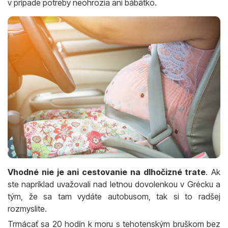
v prípade potreby neohrozia ani bábätko.
Vhodné nie je ani cestovanie na dlhočizné trate
. Ak
ste napríklad uvažovali nad letnou dovolenkou v Grécku a
tým, že sa tam vydáte autobusom, tak si to radšej
rozmyslite.
Trmácať sa 20 hodín k moru s tehotenským bruškom bez