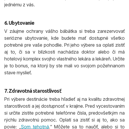
jednému z vás.
6. Ubytovanie
V záujme ochrany vášho bábätka si treba zarezervovať
seriózne ubytovanie, kde budete mať dostupné všetko
potrebné pre vaše pohodlie. Pri jeho výbere sa oplatí zistiť
aj to, či sa v blízkosti nachádza doktor alebo či má
hotelový komplex svojho vlastného lekára a lekáreň. Určite
je to bonus, na ktorý by ste mali vo svojom požehnanom
stave myslieť.
7. Zdravotná starostlivosť
Pri výbere destinácie treba hľadieť aj na kvalitu zdravotnej
starostlivosti a jej dostupnosť v krajine. Pred vycestovaním
si určite zistite potrebné telefónne čísla, predovšetkým na
rýchlu zdravotnú pomoc. Oplatí sa zistiť si aj to, ako sa
povie: „
Som tehotná
.“ Môžete sa to naučiť, alebo si to