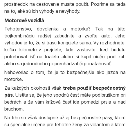
prostriedok na cestovanie musíte použiť. Pozrime sa teda
na to, aké sú ich výhody a nevýhody.
Motorové vozidlá
Tehotenstvo, dovolenka a motorka? Tak na túto
trojkombináciu radšej zabudnite a zvoľte auto. Jeho
výhodou je to, že si trasu korigujete sama. Vy rozhodnete,
koľko kilometrov prejdete, kde zastavíte, keď budete
potrebovať ísť na toaletu alebo si kúpiť niečo pod zub
alebo sa jednoducho poprechádzať či ponaťahovať.
Nehovoriac o tom, že je to bezpečnejšie ako jazda na
motorke.
Za každých okolností však
treba použiť bezpečnostný
pás
. Uistite sa, že jeho spodnú časť máte pod bruškom pri
bedrách a že vám krížová časť ide pomedzi prsia a nad
bruchom.
Na trhu sú však dostupné už aj bezpečnostné pásy, ktoré
sú špeciálne určené pre tehotné ženy za volantom a ktoré