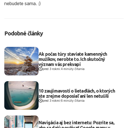
nebudete sama. :)
Podobné články
Ak počas túry staviate kamenných
mužíkov, nerobte to. Ich skutočný
význam vás prekvapí
pred 3 rokmi
|
4 minúty čítania
10 zaujímavostí o lietadlách, o ktorých
ste zrejme doposiaľ ani len netušili
pred 3 rokmi
|
6 minúty čítania
Navigácia aj bez internetu: Pozrite sa,
ako sa dajú používať Google mapy v