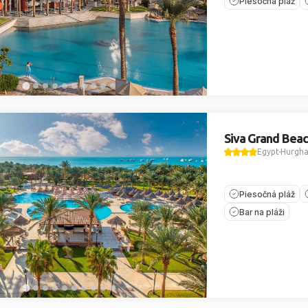
Piesočná pláž
Siva Grand Bea
Egypt
Hurgh
Piesočná pláž
Bar na pláži