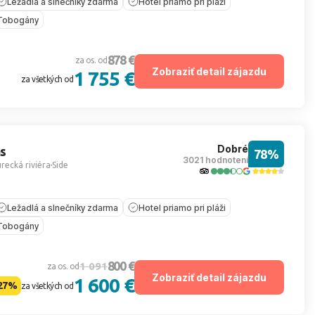
Ležadlá a slnečníky zdarma
Hotel priamo pri pláži
Tobogány
878 €
za os. od
Zobraziť detail zájazdu
1 755 €
za všetkých od
Dobré
s
78%
3021 hodnotení
recká riviéra
Side
Ležadlá a slnečníky zdarma
Hotel priamo pri pláži
Tobogány
800 €
1 091
za os. od
Zobraziť detail zájazdu
1 600 €
27%
za všetkých od