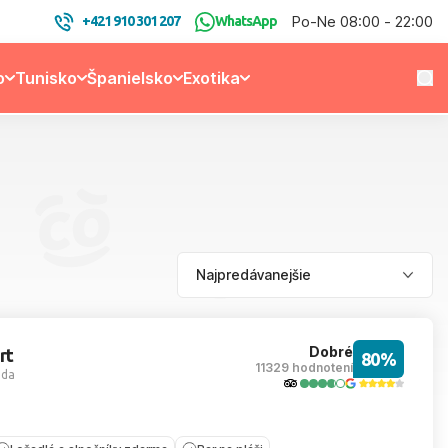
Po-Ne 08:00 - 22:00
+421 910 301 207
WhatsApp
o
Tunisko
Španielsko
Exotika
Dobré
rt
80%
11329 hodnotení
ada