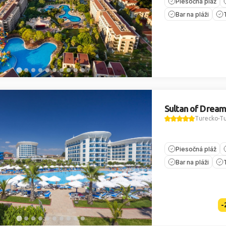
Piesočná pláž
Bar na pláži
Sultan of Dream
Turecko
Tu
Piesočná pláž
Bar na pláži
-