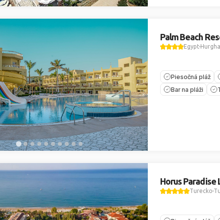
Palm Beach Res
Egypt
Hurgh
Piesočná pláž
Bar na pláži
Horus Paradise 
Turecko
Tu