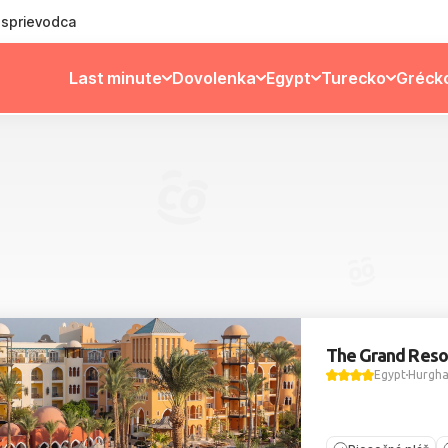
ý sprievodca
Last minute
Dovolenka
Egypt
Turecko
Gréck
The Grand Reso
Egypt
Hurgh