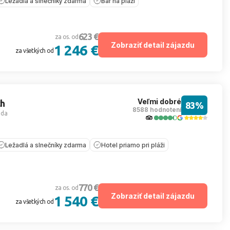
Ležadlá a slnečníky zdarma
Bar na pláži
623 €
za os. od
Zobraziť detail zájazdu
1 246 €
za všetkých od
Veľmi dobré
ch
83%
8588 hodnotení
ada
Ležadlá a slnečníky zdarma
Hotel priamo pri pláži
770 €
za os. od
Zobraziť detail zájazdu
1 540 €
za všetkých od