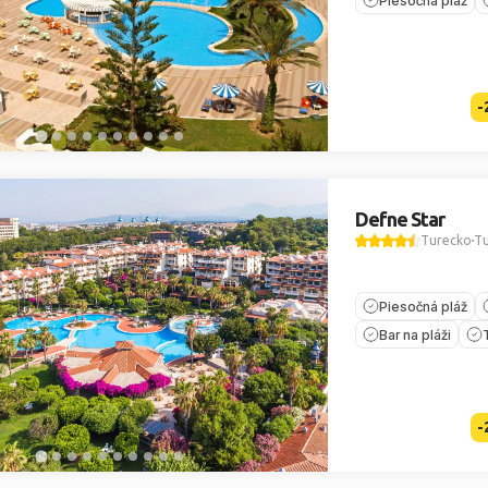
Piesočná pláž
-
Defne Star
Turecko
Tu
Piesočná pláž
Bar na pláži
-