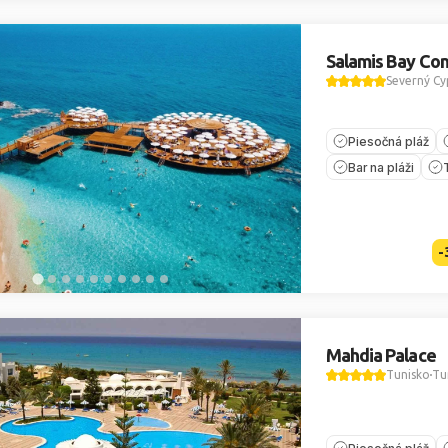
Salamis Bay Con
Severný Cy
Piesočná pláž
Bar na pláži
-
Mahdia Palace
Tunisko
Tu