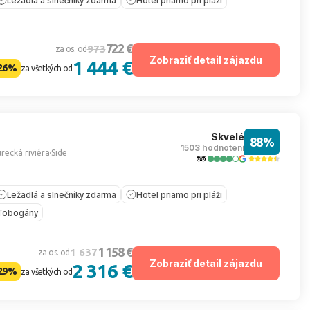
Ležadlá a slnečníky zdarma
Hotel priamo pri pláži
722 €
973
za os. od
Zobraziť detail zájazdu
1 444 €
26%
za všetkých od
Skvelé
88%
1503 hodnotení
recká riviéra
Side
Ležadlá a slnečníky zdarma
Hotel priamo pri pláži
Tobogány
1 158 €
1 637
za os. od
Zobraziť detail zájazdu
2 316 €
29%
za všetkých od