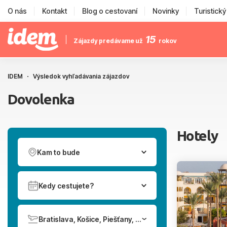
O nás
Kontakt
Blog o cestovaní
Novinky
Turistick
15
Zájazdy predávame už
rokov
IDEM
Výsledok vyhľadávania zájazdov
Dovolenka
Hotely
Kam to bude
Kedy cestujete?
Bratislava, Košice, Piešťany, Poprad