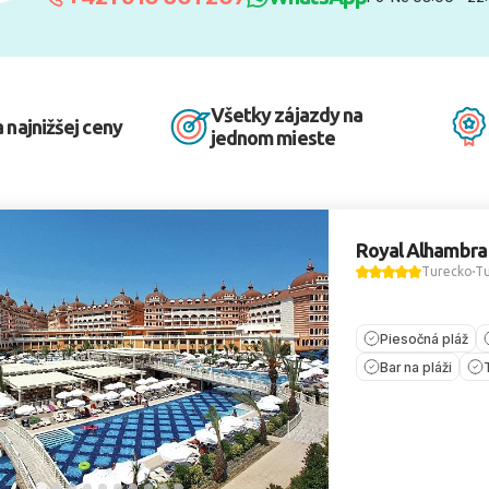
Všetky zájazdy na
 najnižšej ceny
jednom mieste
Royal Alhambra
Turecko
Tu
Piesočná pláž
Bar na pláži