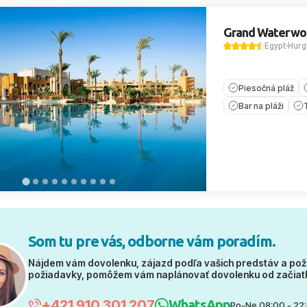
Grand Waterwo
Egypt
Hurg
Piesočná pláž
Bar na pláži
Som tu pre vás, odborne vám poradím.
Nájdem vám dovolenku, zájazd podľa vašich predstáv a pož
požiadavky, pomôžem vám naplánovať dovolenku od začiat
+421 910 301 207
WhatsApp
Po-Ne 08:00 - 22