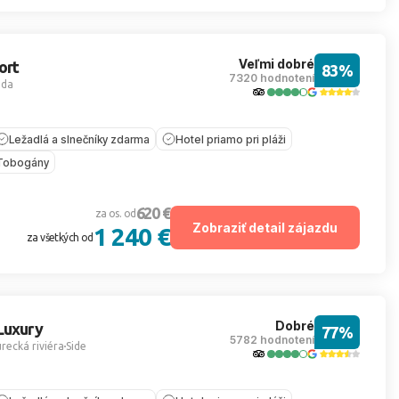
Veľmi dobré
ort
83%
7320 hodnotení
ada
Ležadlá a slnečníky zdarma
Hotel priamo pri pláži
Tobogány
620 €
za os. od
Zobraziť detail zájazdu
1 240 €
za všetkých od
Dobré
Luxury
77%
5782 hodnotení
recká riviéra
Side