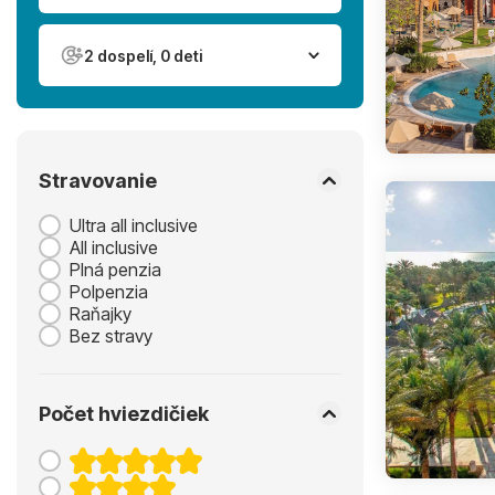
2 dospelí, 0 deti
Stravovanie
Ultra all inclusive
All inclusive
Plná penzia
Polpenzia
Raňajky
Bez stravy
Počet hviezdičiek