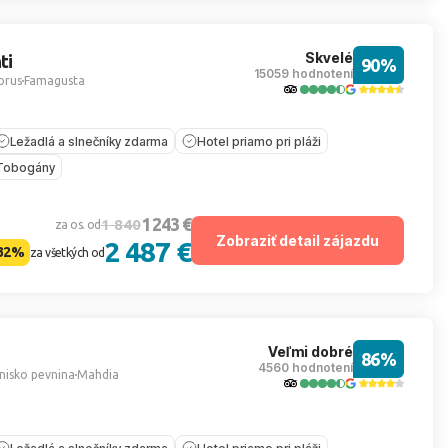
Skvelé
ti
90%
15059 hodnotení
prus
Famagusta
Ležadlá a slnečníky zdarma
Hotel priamo pri pláži
Tobogány
1 243 €
1 840
za os. od
Zobraziť detail zájazdu
2 487 €
32%
za všetkých od
Veľmi dobré
86%
4560 hodnotení
nisko pevnina
Mahdia