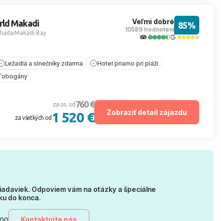
Veľmi dobré
rld Makadi
85%
10589 hodnotení
hada
Makadi Bay
Ležadlá a slnečníky zdarma
Hotel priamo pri pláži
Tobogány
760 €
za os. od
Zobraziť detail zájazdu
1 520 €
za všetkých od
iadaviek. Odpoviem vám na otázky a špeciálne
ku do konca.
Kontaktujte nás
:00