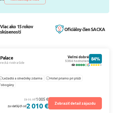
Viac ako 15 rokov
Oficiálny člen SACKA
skúseností
Veľmi dobré
 Palace
84%
5364 hodnotení
recká riviéra
Side
Ležadlá a slnečníky zdarma
Hotel priamo pri pláži
Tobogány
1 005 €
za os. od
Zobraziť detail zájazdu
2 010 €
za všetkých od