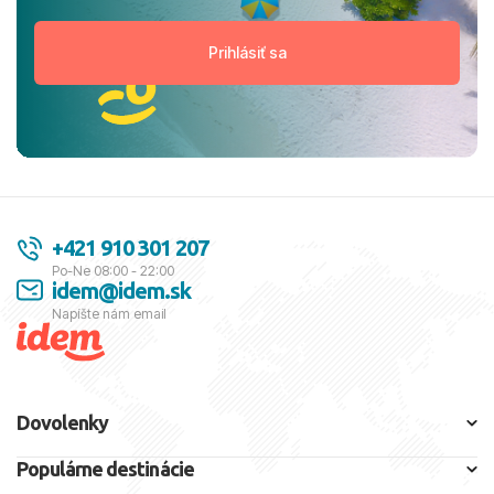
+421 910 301 207
Po-Ne 08:00 - 22:00
idem@idem.sk
Napíšte nám email
Dovolenky
Populárne destinácie