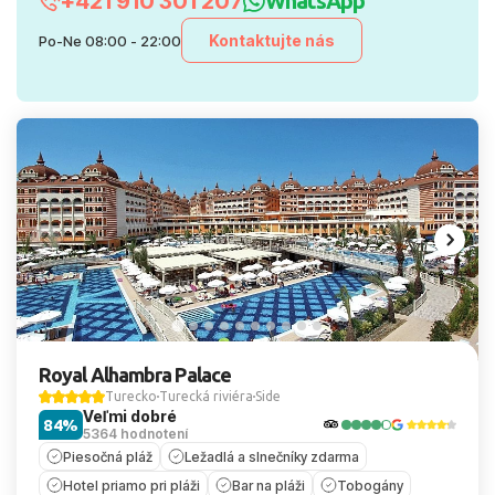
+421 910 301 207
WhatsApp
Kontaktujte nás
Po-Ne 08:00 - 22:00
Royal Alhambra Palace
Turecko
Turecká riviéra
Side
Veľmi dobré
84%
5364 hodnotení
Piesočná pláž
Ležadlá a slnečníky zdarma
Hotel priamo pri pláži
Bar na pláži
Tobogány