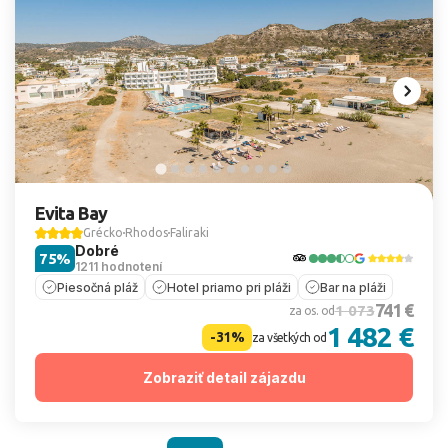
Evita Bay
Grécko
Rhodos
Faliraki
Dobré
75%
1211 hodnotení
Piesočná pláž
Hotel priamo pri pláži
Bar na pláži
741 €
1 073
za os. od
1 482 €
-31%
za všetkých od
Zobraziť detail zájazdu