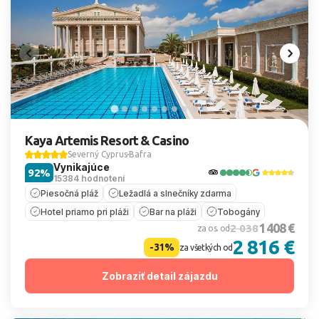
Kaya Artemis Resort & Casino
Severný Cyprus
Bafra
Vynikajúce
92%
15384 hodnotení
Piesočná pláž
Ležadlá a slnečníky zdarma
Hotel priamo pri pláži
Bar na pláži
Tobogány
1 408 €
2 038
za os. od
2 816 €
-31%
za všetkých od
Zobraziť detail zájazdu