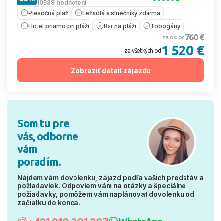
10589 hodnotení
Piesočná pláž
Ležadlá a slnečníky zdarma
Hotel priamo pri pláži
Bar na pláži
Tobogány
760 €
za os. od
1 520 €
za všetkých od
Zobraziť detail zájazdu
Som tu pre
vás, odborne
vám
poradím.
Nájdem vám dovolenku, zájazd podľa vašich predstáv a
požiadaviek. Odpoviem vám na otázky a špeciálne
požiadavky, pomôžem vám naplánovať dovolenku od
začiatku do konca.