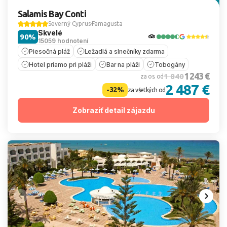
Salamis Bay Conti
Severný Cyprus
Famagusta
Skvelé
90%
15059 hodnotení
Piesočná pláž
Ležadlá a slnečníky zdarma
Hotel priamo pri pláži
Bar na pláži
Tobogány
1 243 €
1 840
za os. od
2 487 €
-32%
za všetkých od
Zobraziť detail zájazdu