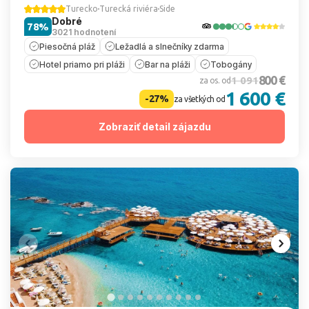
Turecko
Turecká riviéra
Side
Dobré
78%
3021 hodnotení
Piesočná pláž
Ležadlá a slnečníky zdarma
Hotel priamo pri pláži
Bar na pláži
Tobogány
800 €
1 091
za os. od
1 600 €
-27%
za všetkých od
Zobraziť detail zájazdu