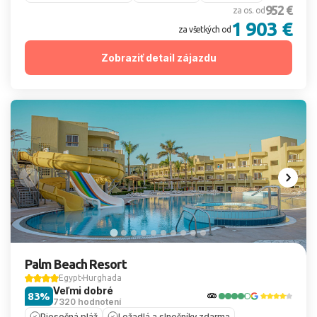
952 €
za os. od
1 903 €
za všetkých od
Zobraziť detail zájazdu
Palm Beach Resort
Egypt
Hurghada
Veľmi dobré
83%
7320 hodnotení
Piesočná pláž
Ležadlá a slnečníky zdarma