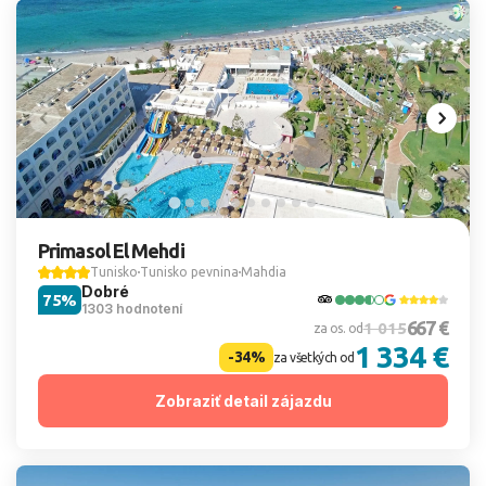
Primasol El Mehdi
Tunisko
Tunisko pevnina
Mahdia
Dobré
75%
1303 hodnotení
667 €
1 015
za os. od
1 334 €
-34%
za všetkých od
Zobraziť detail zájazdu