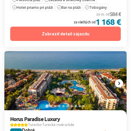
Hotel priamo pri pláži
Bar na pláži
Tobogány
584 €
za os. od
1 168 €
za všetkých od
Zobraziť detail zájazdu
Horus Paradise Luxury
Turecko
Turecká riviéra
Side
Dobré