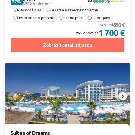
77%
5782 hodnotení
Piesočná pláž
Ležadlá a slnečníky zdarma
Hotel priamo pri pláži
Bar na pláži
Tobogány
850 €
za os. od
1 700 €
za všetkých od
Zobraziť detail zájazdu
Sultan of Dreams