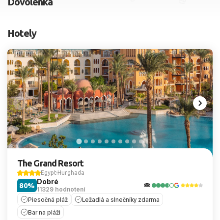
Dovolenka
2 dospelí, 0 deti
Hotely
Skyť
The Grand Resort
Egypt
Hurghada
Dobré
80%
11329 hodnotení
Piesočná pláž
Ležadlá a slnečníky zdarma
Bar na pláži