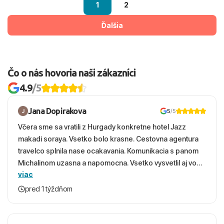
1
2
Ďalšia
Čo o nás hovoria naši zákazníci
4.9
/5
Jana Dopirakova
5
/5
Včera sme sa vratili z Hurgady konkretne hotel Jazz
makadi soraya. Vsetko bolo krasne. Cestovna agentura
travelco splnila nase ocakavania. Komunikacia s panom
Michalinom uzasna a napomocna. Vsetko vysvetlil aj vo
viac
vecernych hodinach zaco sa ospravedlnujem. Hotel
krasny, cisty. Sluzby top. Strava, prostredie, more,
pred 1 týždňom
snorchlovanie. Dakujeme velmi pekne S pozdravom