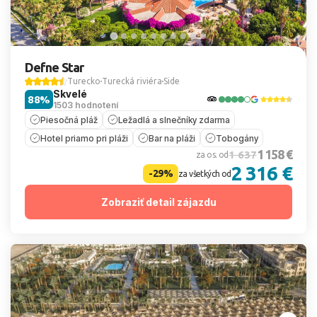
Defne Star
Turecko
Turecká riviéra
Side
Skvelé
88%
1503 hodnotení
Piesočná pláž
Ležadlá a slnečníky zdarma
Hotel priamo pri pláži
Bar na pláži
Tobogány
1 158 €
1 637
za os. od
2 316 €
-29%
za všetkých od
Zobraziť detail zájazdu