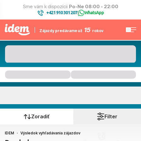
Sme vám k dispozícii
Po-Ne 08:00 - 22:00
+421 910 301 207
WhatsApp
|
15
Zájazdy predávame už
rokov
Kam to bude
Kedy cestujete?
Zoradiť
Filter
IDEM
Výsledok vyhľadávania zájazdov
Bratislava, Košice, Piešťany, Poprad