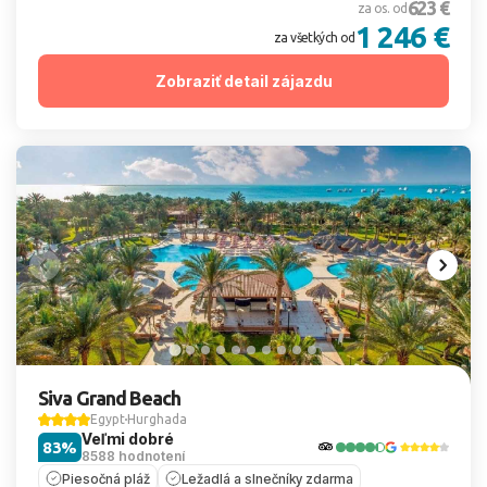
623 €
za os. od
1 246 €
za všetkých od
Zobraziť detail zájazdu
Siva Grand Beach
Egypt
Hurghada
Veľmi dobré
83%
8588 hodnotení
Piesočná pláž
Ležadlá a slnečníky zdarma