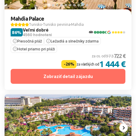
Mahdia Palace
Tunisko
Tunisko pevnina
Mahdia
Veľmi dobré
86%
4560 hodnotení
Piesočná pláž
Ležadlá a slnečníky zdarma
Hotel priamo pri pláži
722 €
973
za os. od
1 444 €
-26%
za všetkých od
Zobraziť detail zájazdu