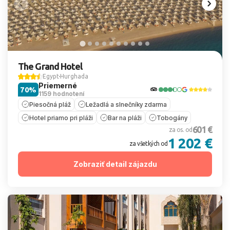
The Grand Hotel
Egypt
Hurghada
Priemerné
70%
1159 hodnotení
Piesočná pláž
Ležadlá a slnečníky zdarma
Hotel priamo pri pláži
Bar na pláži
Tobogány
601 €
za os. od
1 202 €
za všetkých od
Zobraziť detail zájazdu