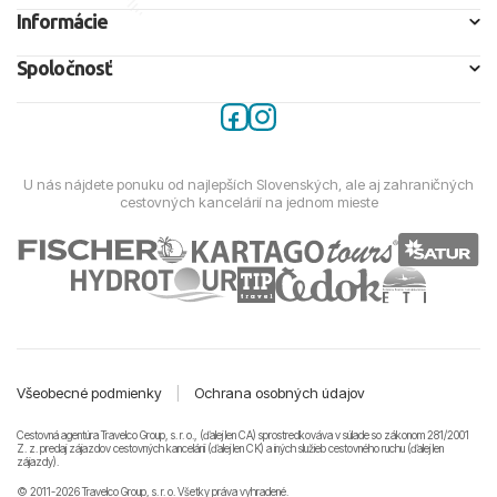
Informácie
Spoločnosť
U nás nájdete ponuku od najlepších Slovenských, ale aj zahraničných
cestovných kancelárií na jednom mieste
Všeobecné podmienky
|
Ochrana osobných údajov
Cestovná agentúra Travelco Group, s. r. o., (ďalej len CA) sprostredkováva v súlade so zákonom 281/2001
Z. z. predaj zájazdov cestovných kancelárii (ďalej len CK) a iných služieb cestovného ruchu (ďalej len
zájazdy).
© 2011-2026 Travelco Group, s. r. o. Všetky práva vyhradené.