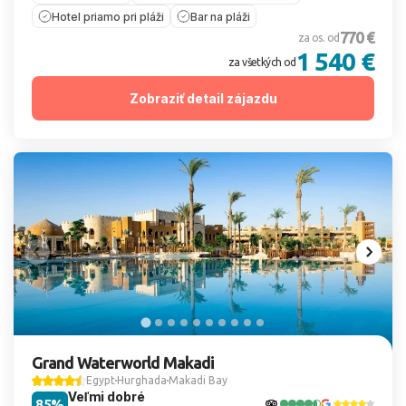
Hotel priamo pri pláži
Bar na pláži
770 €
za os. od
1 540 €
za všetkých od
Zobraziť detail zájazdu
Grand Waterworld Makadi
Egypt
Hurghada
Makadi Bay
Veľmi dobré
85%