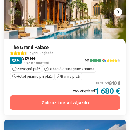
The Grand Palace
Egypt
Hurghada
Skvelé
88%
1887 hodnotení
Piesočná pláž
Ležadlá a slnečníky zdarma
Hotel priamo pri pláži
Bar na pláži
840 €
za os. od
1 680 €
za všetkých od
Zobraziť detail zájazdu