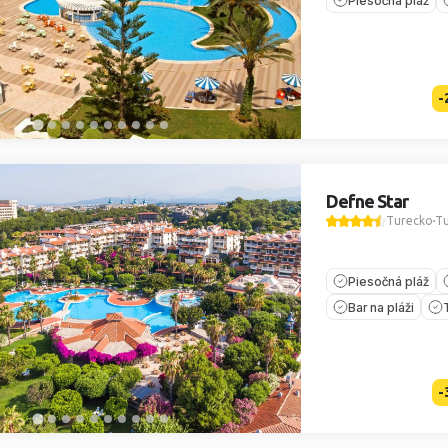
Piesočná pláž
-
Defne Star
Turecko
Tu
Piesočná pláž
Bar na pláži
-