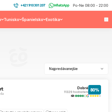
Po-Ne 08:00 - 22:00
+421 910 301 207
WhatsApp
o
Tunisko
Španielsko
Exotika
Dobré
rt
80%
11329 hodnotení
ada