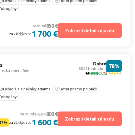
Ležadlá a slnečníky zdarma
Hotel priamo pri pláži
Tobogány
850 €
za os. od
Zobraziť detail zájazdu
1 700 €
za všetkých od
Dobré
s
78%
3021 hodnotení
recká riviéra
Side
Ležadlá a slnečníky zdarma
Hotel priamo pri pláži
Tobogány
800 €
1 091
za os. od
Zobraziť detail zájazdu
1 600 €
27%
za všetkých od