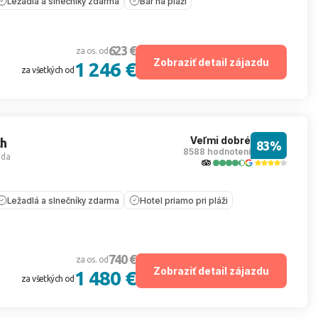
Ležadlá a slnečníky zdarma
Bar na pláži
623 €
za os. od
Zobraziť detail zájazdu
1 246 €
za všetkých od
Veľmi dobré
ch
83%
8588 hodnotení
ada
Ležadlá a slnečníky zdarma
Hotel priamo pri pláži
740 €
za os. od
Zobraziť detail zájazdu
1 480 €
za všetkých od