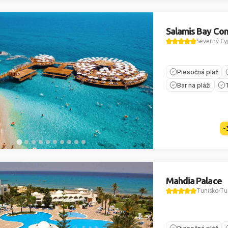
Salamis Bay Con
Severný Cy
Piesočná pláž
Bar na pláži
-
Mahdia Palace
Tunisko
Tu