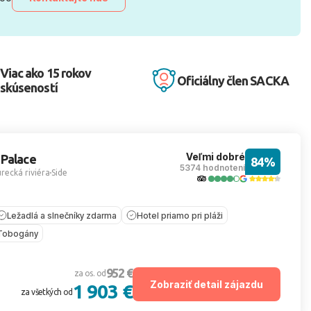
Viac ako 15 rokov
Oficiálny člen SACKA
skúseností
Veľmi dobré
 Palace
84%
5374 hodnotení
recká riviéra
Side
Ležadlá a slnečníky zdarma
Hotel priamo pri pláži
Tobogány
952 €
za os. od
Zobraziť detail zájazdu
1 903 €
za všetkých od