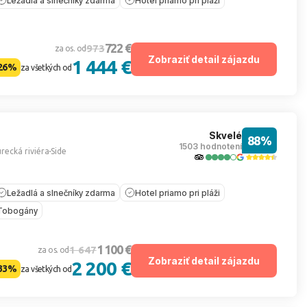
Ležadlá a slnečníky zdarma
Hotel priamo pri pláži
722 €
973
za os. od
Zobraziť detail zájazdu
1 444 €
26%
za všetkých od
Skvelé
88%
1503 hodnotení
recká riviéra
Side
Ležadlá a slnečníky zdarma
Hotel priamo pri pláži
Tobogány
1 100 €
1 647
za os. od
Zobraziť detail zájazdu
2 200 €
33%
za všetkých od