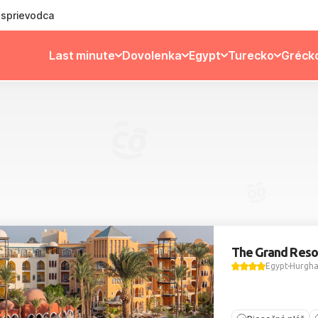
ý sprievodca
Last minute
Dovolenka
Egypt
Turecko
Gréck
The Grand Reso
Egypt
Hurgh