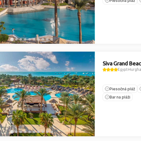
Piesočná pláž
Siva Grand Bea
Egypt
Hurgh
Piesočná pláž
Bar na pláži