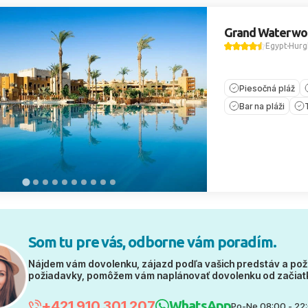
Grand Waterwo
Egypt
Hurg
Piesočná pláž
Bar na pláži
Som tu pre vás, odborne vám poradím.
Nájdem vám dovolenku, zájazd podľa vašich predstáv a pož
požiadavky, pomôžem vám naplánovať dovolenku od začiat
+421 910 301 207
WhatsApp
Po-Ne 08:00 - 22