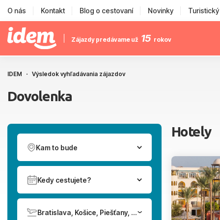
O nás
Kontakt
Blog o cestovaní
Novinky
Turistick
15
Zájazdy predávame už
rokov
IDEM
Výsledok vyhľadávania zájazdov
Dovolenka
Hotely
Kam to bude
Kedy cestujete?
Bratislava, Košice, Piešťany, Poprad