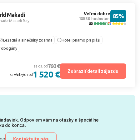
Veľmi dobré
rld Makadi
85%
10589 hodnotení
hada
Makadi Bay
Ležadlá a slnečníky zdarma
Hotel priamo pri pláži
Tobogány
760 €
za os. od
Zobraziť detail zájazdu
1 520 €
za všetkých od
iadaviek. Odpoviem vám na otázky a špeciálne
ku do konca.
Kontaktujte nás
:00