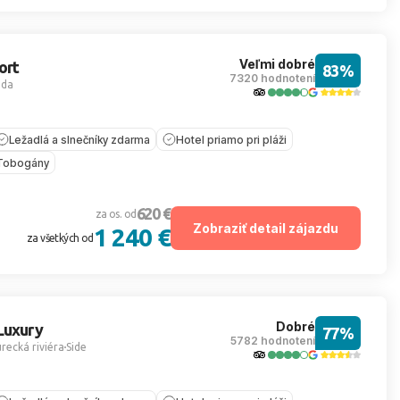
Veľmi dobré
ort
83%
7320 hodnotení
ada
Ležadlá a slnečníky zdarma
Hotel priamo pri pláži
Tobogány
620 €
za os. od
Zobraziť detail zájazdu
1 240 €
za všetkých od
Dobré
Luxury
77%
5782 hodnotení
recká riviéra
Side