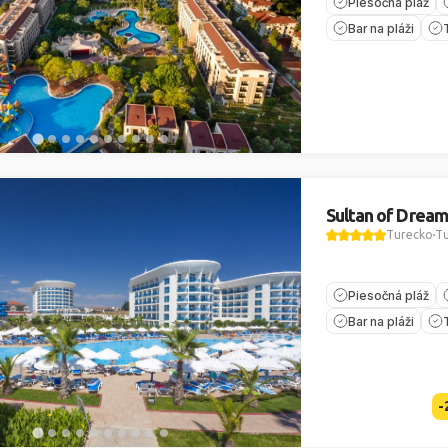
Piesočná pláž
Bar na pláži
Sultan of Dream
Turecko
Tu
Piesočná pláž
Bar na pláži
-