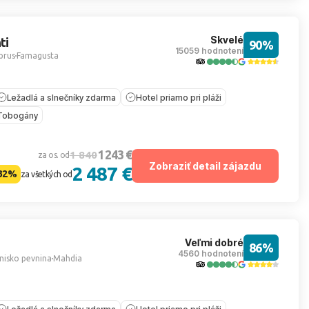
Skvelé
ti
90%
15059 hodnotení
prus
Famagusta
Ležadlá a slnečníky zdarma
Hotel priamo pri pláži
Tobogány
1 243 €
1 840
za os. od
Zobraziť detail zájazdu
2 487 €
32%
za všetkých od
Veľmi dobré
86%
4560 hodnotení
nisko pevnina
Mahdia