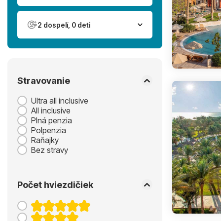
2 dospelí, 0 deti
Stravovanie
Ultra all inclusive
All inclusive
Plná penzia
Polpenzia
Raňajky
Bez stravy
Počet hviezdičiek