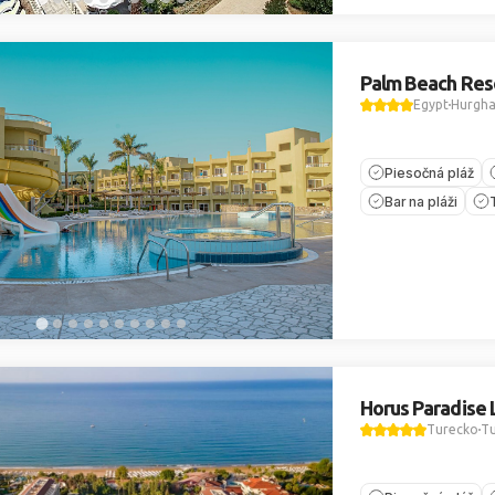
Palm Beach Res
Egypt
Hurgh
Piesočná pláž
Bar na pláži
Horus Paradise 
Turecko
Tu