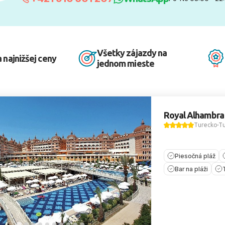
Všetky zájazdy na
 najnižšej ceny
jednom mieste
Royal Alhambra
Turecko
Tu
Piesočná pláž
Bar na pláži