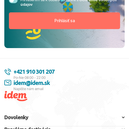
údajov
+421 910 301 207
Po-Ne 08:00 - 22:00
idem@idem.sk
Napíšte nám email
Dovolenky