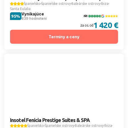
Španielsko
Španielske ostrovy
Baleárske ostrovy
Ibiza
Santa Eulalia
Vynikajúce
95%
839 hodnotení
1 420 €
za os. od
Termíny a ceny
Insotel Fenicia Prestige Suites & SPA
Španielsko
Španielske ostrovy
Baleárske ostrovy
Ibiza