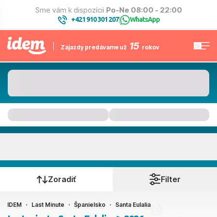
Sme vám k dispozícii
Po-Ne 08:00 - 22:00
+421 910 301 207
WhatsApp
|
15
Zájazdy predávame už
rokov
Santa Eulalia
Kedy cestujete?
Zoradiť
Filter
IDEM
Last Minute
Španielsko
Santa Eulalia
Ako cestujete?