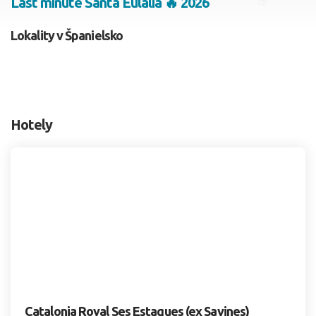
Last minute Santa Eulalia 🔥 2026
2 dospelí, 0 deti
Lokality v Španielsko
Skyť
Hotely
Catalonia Royal Ses Estaques (ex Savines)