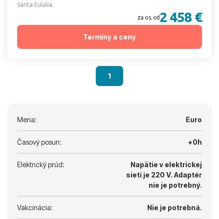
Santa Eulalia
2 458 €
za os. od
Termíny a ceny
1
Mena:
Euro
Časový posun:
+0h
Elektrický prúd:
Napätie v elektrickej
sieti je 220 V.
Adaptér
nie je potrebný.
Vakcinácia:
Nie je potrebná.