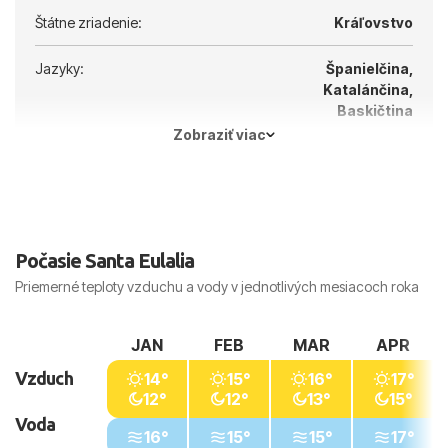
Štátne zriadenie:
Kráľovstvo
Jazyky:
Španielčina,
Katalánčina,
Baskičtina
Zobraziť viac
Hlavné mesto:
Madrid
Počasie Santa Eulalia
Priemerné teploty vzduchu a vody v jednotlivých mesiacoch roka
JAN
FEB
MAR
APR
Vzduch
14°
15°
16°
17°
12°
12°
13°
15°
Voda
16°
15°
15°
17°