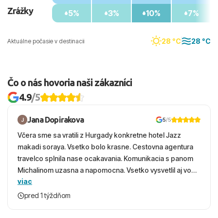
Zrážky
5%
3%
10%
7%
28 °C
28 °C
Aktuálne počasie v destinacii
Čo o nás hovoria naši zákazníci
4.9
/5
Jana Dopirakova
5
/5
Včera sme sa vratili z Hurgady konkretne hotel Jazz
makadi soraya. Vsetko bolo krasne. Cestovna agentura
travelco splnila nase ocakavania. Komunikacia s panom
Michalinom uzasna a napomocna. Vsetko vysvetlil aj vo
viac
vecernych hodinach zaco sa ospravedlnujem. Hotel
krasny, cisty. Sluzby top. Strava, prostredie, more,
pred 1 týždňom
snorchlovanie. Dakujeme velmi pekne S pozdravom