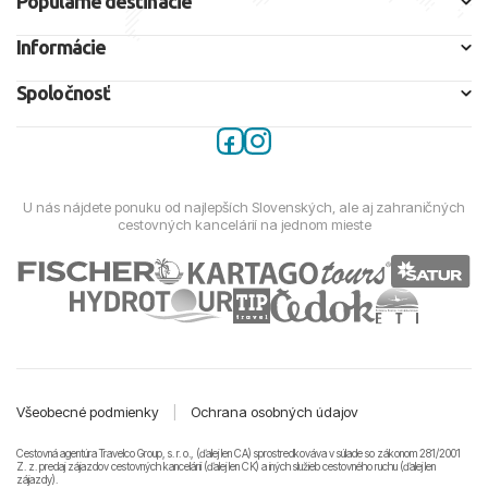
Populárne destinácie
Informácie
Spoločnosť
U nás nájdete ponuku od najlepších Slovenských, ale aj zahraničných
cestovných kancelárií na jednom mieste
Všeobecné podmienky
|
Ochrana osobných údajov
Cestovná agentúra Travelco Group, s. r. o., (ďalej len CA) sprostredkováva v súlade so zákonom 281/2001
Z. z. predaj zájazdov cestovných kancelárii (ďalej len CK) a iných služieb cestovného ruchu (ďalej len
zájazdy).