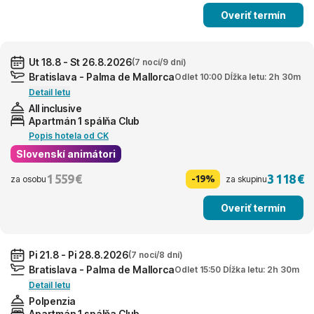
Overiť termín
Ut 18.8 - St 26.8.2026
(7 nocí/9 dní)
Bratislava - Palma de Mallorca
Odlet 10:00 Dĺžka letu: 2h 30m
Detail letu
All inclusive
Apartmán 1 spálňa Club
Popis hotela od CK
Slovenskí animátori
1 559 €
3 118 €
-19%
za osobu
za skupinu
Overiť termín
Pi 21.8 - Pi 28.8.2026
(7 nocí/8 dní)
Bratislava - Palma de Mallorca
Odlet 15:50 Dĺžka letu: 2h 30m
Detail letu
Polpenzia
Apartmán 1 spálňa Club