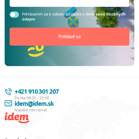
Prihlásením sa k odberu súhlasíte s
Ochranou osobných
údajov
+421 910 301 207
Po-Ne 08:00 - 22:00
idem@idem.sk
Napíšte nám email