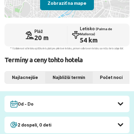
Zobraziť na mape
Letisko
(Palma de
Pláž
Mallorca)
20 m
54 km
* Vzdialenosť od letiska aj dľžka letu platí pre príletové letisko, pri inom odletovom letisku sa môžu tieto údaje líšiť.
Termíny a ceny tohto hotela
Najlacnejšie
Najbližší termín
Počet nocí
Od - Do
2 dospelí, 0 deti