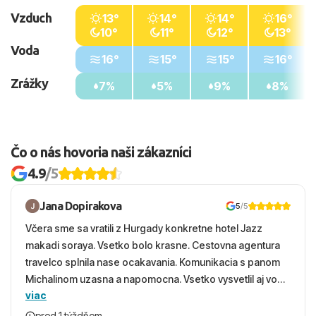
Vzduch
13°
14°
14°
16°
10°
11°
12°
13°
Voda
16°
15°
15°
16°
Zrážky
7%
5%
9%
8%
Čo o nás hovoria naši zákazníci
4.9
/5
Jana Dopirakova
5
/5
Včera sme sa vratili z Hurgady konkretne hotel Jazz
makadi soraya. Vsetko bolo krasne. Cestovna agentura
travelco splnila nase ocakavania. Komunikacia s panom
Michalinom uzasna a napomocna. Vsetko vysvetlil aj vo
viac
vecernych hodinach zaco sa ospravedlnujem. Hotel
krasny, cisty. Sluzby top. Strava, prostredie, more,
pred 1 týždňom