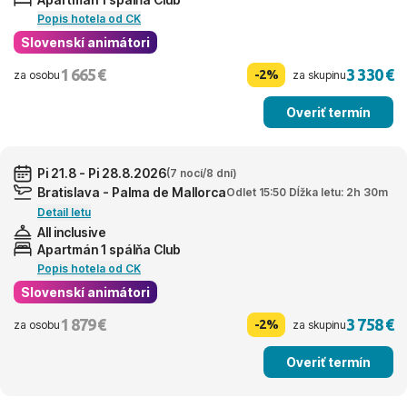
Popis hotela od CK
Slovenskí animátori
1 665 €
3 330 €
-2%
za osobu
za skupinu
Overiť termín
Pi 21.8 - Pi 28.8.2026
(7 nocí/8 dní)
Bratislava - Palma de Mallorca
Odlet 15:50 Dĺžka letu: 2h 30m
Detail letu
All inclusive
Apartmán 1 spálňa Club
Popis hotela od CK
Slovenskí animátori
1 879 €
3 758 €
-2%
za osobu
za skupinu
Overiť termín