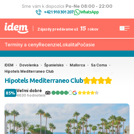
Sme vám k dispozícii
Po-Ne 08:00 - 22:00
+421 910 301 207
WhatsApp
|
15
Zájazdy predávame už
rokov
Termíny a ceny
Recenzie
Lokalita
Počasie
IDEM
Dovolenka
Španielsko
Mallorca
Sa Coma
Hipotels Mediterraneo Club
Hipotels Mediterraneo Club
Veľmi dobré
85%
4630 hodnotení