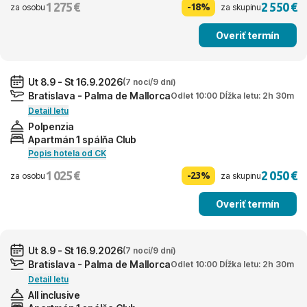
1 275 €
2 550 €
-18%
za osobu
za skupinu
Overiť termín
Ut 8.9 - St 16.9.2026
(7 nocí/9 dní)
Bratislava - Palma de Mallorca
Odlet 10:00 Dĺžka letu: 2h 30m
Detail letu
Polpenzia
Apartmán 1 spálňa Club
Popis hotela od CK
1 025 €
2 050 €
-23%
za osobu
za skupinu
Overiť termín
Ut 8.9 - St 16.9.2026
(7 nocí/9 dní)
Bratislava - Palma de Mallorca
Odlet 10:00 Dĺžka letu: 2h 30m
Detail letu
All inclusive