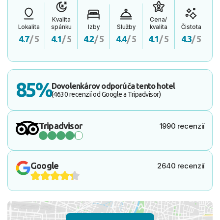
Kvalita
Cena/
Lokalita
spánku
Izby
Služby
kvalita
Čistota
4.7
/ 5
4.1
/ 5
4.2
/ 5
4.4
/ 5
4.1
/ 5
4.3
/ 5
85%
Dovolenkárov odporúča tento hotel
(4630 recenzií od Google a Tripadvisor)
Tripadvisor
1990 recenzií
Google
2640 recenzií