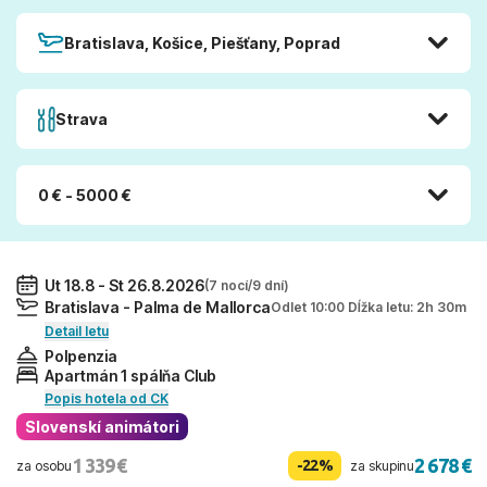
Bratislava, Košice, Piešťany, Poprad
Strava
0 € - 5000 €
Ut 18.8 - St 26.8.2026
(7 nocí/9 dní)
Bratislava - Palma de Mallorca
Odlet 10:00 Dĺžka letu: 2h 30m
Detail letu
Polpenzia
Apartmán 1 spálňa Club
Popis hotela od CK
Slovenskí animátori
1 339 €
2 678 €
-22%
za osobu
za skupinu