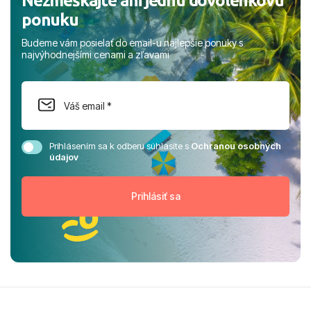
Nezmeškajte ani jednu dovolenkovú
ponuku
Budeme vám posielať do email-u najlepšie ponuky s
najvýhodnejšími cenami a zľavami
Prihlásením sa k odberu súhlasíte s
Ochranou osobných
údajov