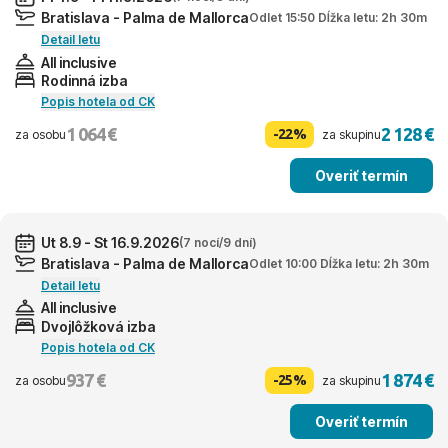
Bratislava - Palma de Mallorca
Odlet 15:50 Dĺžka letu: 2h 30m
Detail letu
All inclusive
Rodinná izba
Popis hotela od CK
1 064 €
2 128 €
-22%
za osobu
za skupinu
Overiť termín
Ut 8.9 - St 16.9.2026
(7 nocí/9 dní)
Bratislava - Palma de Mallorca
Odlet 10:00 Dĺžka letu: 2h 30m
Detail letu
All inclusive
Dvojlôžková izba
Popis hotela od CK
937 €
1 874 €
-25%
za osobu
za skupinu
Overiť termín