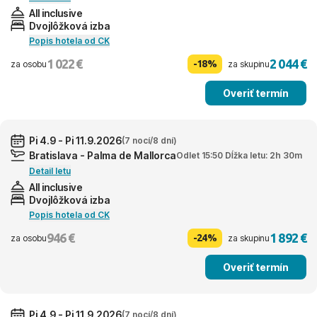
All inclusive
Dvojlôžková izba
Popis hotela od CK
1 022 €
2 044 €
-18%
za osobu
za skupinu
Overiť termín
Pi 4.9 - Pi 11.9.2026
(7 nocí/8 dní)
Bratislava - Palma de Mallorca
Odlet 15:50 Dĺžka letu: 2h 30m
Detail letu
All inclusive
Dvojlôžková izba
Popis hotela od CK
946 €
1 892 €
-24%
za osobu
za skupinu
Overiť termín
Pi 4.9 - Pi 11.9.2026
(7 nocí/8 dní)