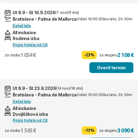
Ut 8.9 - St 16.9.2026
(7 nocí/9 dní)
Bratislava - Palma de Mallorca
Odlet 10:00 Dĺžka letu: 2h 30m
Detail letu
All inclusive
Rodinná izba
Popis hotela od CK
1 054 €
2 108 €
-23%
za osobu
za skupinu
Overiť termín
Ut 8.9 - St 23.9.2026
(14 nocí/16 dní)
Bratislava - Palma de Mallorca
Odlet 10:00 Dĺžka letu: 2h 30m
Detail letu
All inclusive
Dvojlôžková izba
Popis hotela od CK
1 545 €
3 090 €
-13%
za osobu
za skupinu