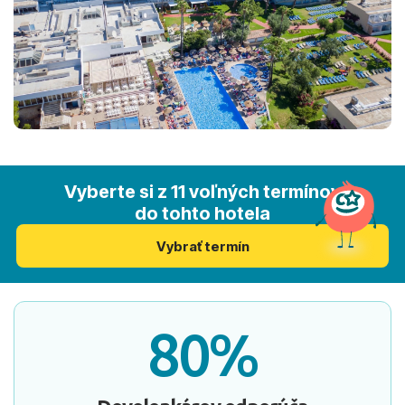
Vyberte si z 11 voľných termínov
do tohto hotela
Vybrať termín
80%