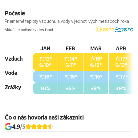
Počasie
Priemerné teploty vzduchu a vody v jednotlivých mesiacoch roka
28 °C
28 °C
Aktuálne počasie v destinácii
JAN
FEB
MAR
APR
Vzduch
13°
14°
15°
17°
10°
11°
12°
13°
Voda
16°
15°
15°
17°
Zrážky
6%
5%
9%
9%
Čo o nás hovoria naši zákazníci
4.9
/5