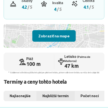
Služby
Čistota
kvalita
4.2
/ 5
4.1
/ 5
4
/ 5
Zobraziť na mape
Letisko
(Palma de
Pláž
Mallorca)
100 m
47 km
* Vzdialenosť od letiska aj dľžka letu platí pre príletové letisko, pri inom odletovom letisku sa môžu tieto údaje líšiť.
Termíny a ceny tohto hotela
Najlacnejšie
Najbližší termín
Počet nocí