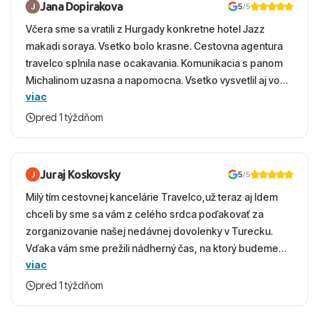
Jana Dopirakova
5
/5
Včera sme sa vratili z Hurgady konkretne hotel Jazz
makadi soraya. Vsetko bolo krasne. Cestovna agentura
travelco splnila nase ocakavania. Komunikacia s panom
Michalinom uzasna a napomocna. Vsetko vysvetlil aj vo
viac
vecernych hodinach zaco sa ospravedlnujem. Hotel
krasny, cisty. Sluzby top. Strava, prostredie, more,
pred 1 týždňom
snorchlovanie. Dakujeme velmi pekne S pozdravom
Juraj Koskovsky
5
/5
Milý tím cestovnej kancelárie Travelco,už teraz aj Idem
chceli by sme sa vám z celého srdca poďakovať za
zorganizovanie našej nedávnej dovolenky v Turecku.
Vďaka vám sme prežili nádherný čas, na ktorý budeme
viac
ešte dlho s úsmevom spomínať. ​Všetko prebehlo
absolútne hladko – od prvotného výberu zájazdu, cez
pred 1 týždňom
ochotnú komunikáciu, až po samotný transfer a pobyt. ​
Ubytovaní sme boli v hoteli TUI Magic Life Jacaranda a