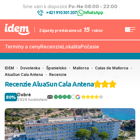
Sme vám k dispozícii
Po-Ne 08:00 - 22:00
+421 910 301 207
WhatsApp
|
15
Zájazdy predávame už
rokov
Termíny a ceny
Recenzie
Lokalita
Počasie
IDEM
Dovolenka
Španielsko
Mallorca
Calas de Mallorca
AluaSun Cala Antena
Recenzie
Recenzie AluaSun Cala Antena
Dobré
80%
2929 hodnotení