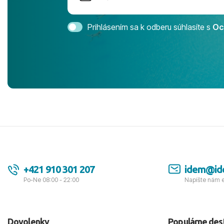
Magic Life 
svedomím o
bezstarostn
Prihlásením sa k odberu súhlasíte s
Oc
úrovni. Vše
jednotku s h
tešíme, kam
Ďakujeme za
pozdravom 
spokojných k
+421 910 301 207
idem@id
Po-Ne 08:00 - 22:00
Napíšte nám 
Dovolenky
Populárne des