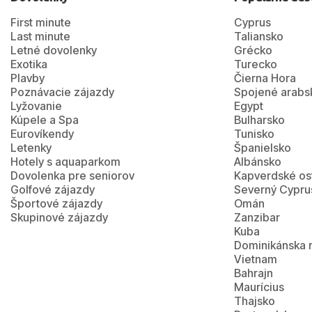
First minute
Cyprus
Last minute
Taliansko
Letné dovolenky
Grécko
Exotika
Turecko
Plavby
Čierna Hora
Poznávacie zájazdy
Spojené arabs
Lyžovanie
Egypt
Kúpele a Spa
Bulharsko
Eurovíkendy
Tunisko
Letenky
Španielsko
Hotely s aquaparkom
Albánsko
Dovolenka pre seniorov
Kapverdské os
Golfové zájazdy
Severný Cypru
Športové zájazdy
Omán
Skupinové zájazdy
Zanzibar
Kuba
Dominikánska 
Vietnam
Bahrajn
Maurícius
Thajsko