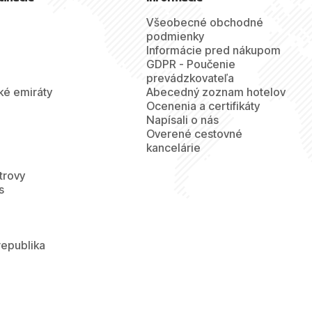
Všeobecné obchodné
podmienky
Informácie pred nákupom
GDPR - Poučenie
prevádzkovateľa
ké emiráty
Abecedný zoznam hotelov
Ocenenia a certifikáty
Napísali o nás
Overené cestovné
kancelárie
trovy
s
republika