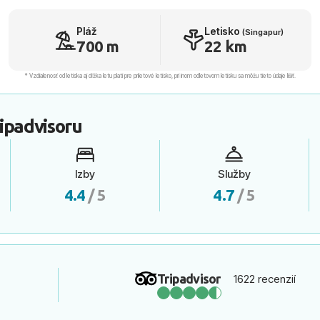
Pláž
Letisko
(Singapur)
700 m
22 km
* Vzdialenosť od letiska aj dľžka letu platí pre príletové letisko, pri inom odletovom letisku sa môžu tieto údaje líšiť.
ipadvisoru
Izby
Služby
4.4
/ 5
4.7
/ 5
Tripadvisor
1622 recenzií