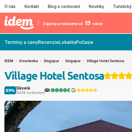
O nás
Kontakt
Blog o cestovaní
Novinky
Turistick
15
Zájazdy predávame už
rokov
Termíny a ceny
Recenzie
Lokalita
Počasie
IDEM
Dovolenka
Singapur
Singapur
Village Hotel Sentosa
Village Hotel Sentosa
Skvelé
89%
3448 hodnotení