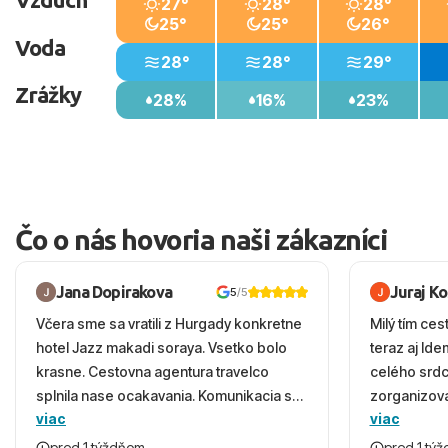
27°
28°
28°
25°
25°
26°
Voda
28°
28°
29°
Zrážky
28%
16%
23%
Čo o nás hovoria naši zákazníci
Jana Dopirakova
Juraj K
5
/5
Včera sme sa vratili z Hurgady konkretne
Milý tím ces
hotel Jazz makadi soraya. Vsetko bolo
teraz aj Id
krasne. Cestovna agentura travelco
celého srd
splnila nase ocakavania. Komunikacia s
zorganizova
viac
viac
panom Michalinom uzasna a napomocna.
dovolenky 
Vsetko vysvetlil aj vo vecernych hodinach
prežili nád
pred 1 týždňom
pred 1 tý