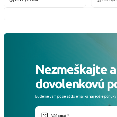
zaco sa ospravedlnujem. Hotel krasny,
ešte dlho s
cisty. Sluzby top. Strava, prostredie,
prebehlo ab
more, snorchlovanie. Dakujeme velmi
prvotného v
pekne S pozdravom
komunikáciu
pobyt. ​Ubyt
Magic Life J
čierneho! ​Č
služby a pe
ochotní a sta
Výborné, pe
Nezmeškajte a
celého dňa. 
prostredie,
dovolenkovú p
s pozvoľný
more. ​Prog
športové akt
Budeme vám posielať do email-u najlepšie ponuky
na moment n
dostatok pri
Cestovnú ka