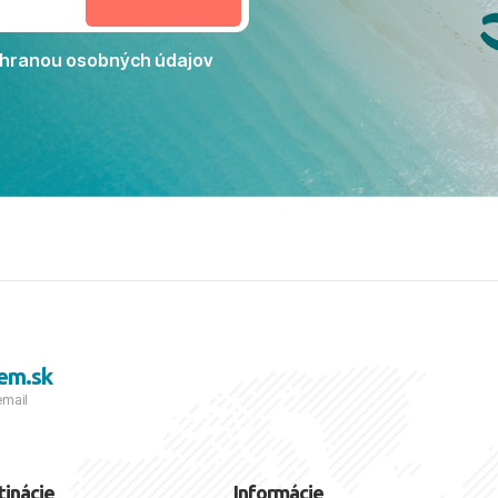
Jacaranda môžeme s čistým
dporučiť každému, kto hľadá
ú dovolenku na vysokej
hranou osobných údajov
tko bolo zabezpečené na
viezdičkou. ​Už teraz sa
 s nami vyrazíte nabudúce!
 skvelé spomienky. ​S
a prianím mnohých ďalších
lientov, Juraj s rodinou.
em.sk
email
tinácie
Informácie