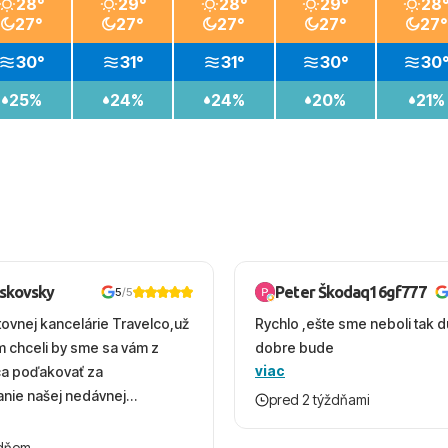
28°
29°
28°
29°
28
27°
27°
27°
27°
27°
30°
31°
31°
30°
30
25%
24%
24%
20%
21%
oskovsky
Peter Škodaq16gf777
5
/5
tovnej kancelárie Travelco,už
Rychlo ,ešte sme neboli tak d
em chceli by sme sa vám z
dobre bude
viac
ca poďakovať za
nie našej nedávnej
pred 2 týždňami
v Turecku. Vďaka vám sme
herný čas, na ktorý budeme
ždňom