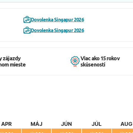
Dovolenka Singapur 2026
Dovolenka Singapur 2026
y zájazdy
Viac ako 15 rokov
dnom mieste
skúseností
APR
MÁJ
JÚN
JÚL
AUG