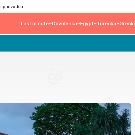
ý sprievodca
Last minute
Dovolenka
Egypt
Turecko
Gréck