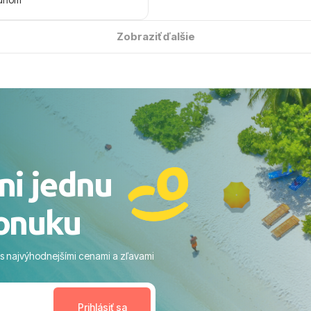
 úsmevom spomínať. ​Všetko
solútne hladko – od
Zobraziť ďalšie
ýberu zájazdu, cez ochotnú
, až po samotný transfer a
ovaní sme boli v hoteli TUI
acaranda a bola to trefa do
o nás dostalo najviac: ​Skvelé
rsonál: Vždy usmievaví,
rostliví ľudia. ​Gastro zážitok:
stré a čerstvé jedlo počas
ni jednu
​Areál a pláž: Nádherné, čisté
 veľa zelene a udržiavaná pláž
onuku
m vstupom do mora a teple
ram: Skvelé animácie a
ivity, pri ktorých sa človek ani
 s najvýhodnejšími cenami a zľavami
enudil, no zároveň bol
estoru na dokonalý relax. ​
nceláriu Travelco aj hotel TUI