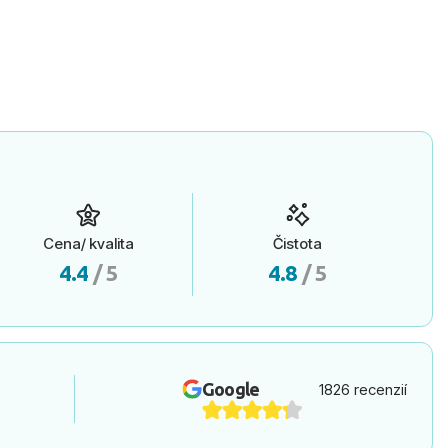
Cena/ kvalita
Čistota
4.4
/ 5
4.8
/ 5
Google
1826 recenzií