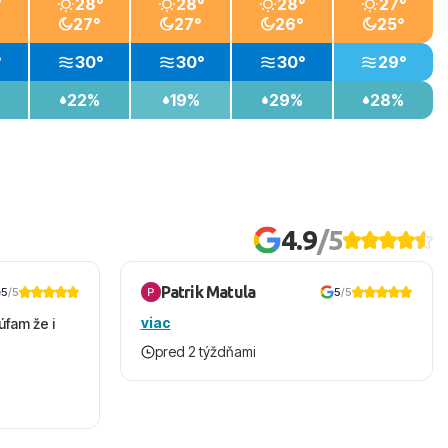
°
28°
28°
28°
27°
27°
27°
26°
25°
°
30°
30°
30°
29°
22%
19%
29%
28%
4.9
/5
Patrik Matula
5
/5
5
/5
viac
úfam že i
pred 2 týždňami