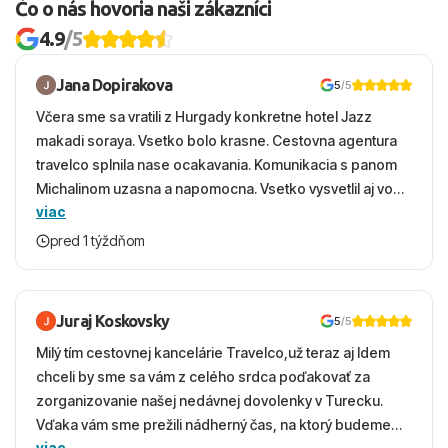
Čo o nás hovoria naši zákazníci
4.9
/5
Jana Dopirakova
5
/5
Včera sme sa vratili z Hurgady konkretne hotel Jazz
makadi soraya. Vsetko bolo krasne. Cestovna agentura
travelco splnila nase ocakavania. Komunikacia s panom
Michalinom uzasna a napomocna. Vsetko vysvetlil aj vo
viac
vecernych hodinach zaco sa ospravedlnujem. Hotel
krasny, cisty. Sluzby top. Strava, prostredie, more,
pred 1 týždňom
snorchlovanie. Dakujeme velmi pekne S pozdravom
Juraj Koskovsky
5
/5
Milý tím cestovnej kancelárie Travelco,už teraz aj Idem
chceli by sme sa vám z celého srdca poďakovať za
zorganizovanie našej nedávnej dovolenky v Turecku.
Vďaka vám sme prežili nádherný čas, na ktorý budeme
viac