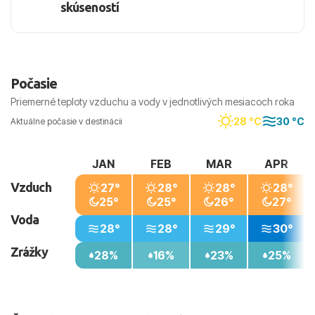
skúseností
Počasie
Priemerné teploty vzduchu a vody v jednotlivých mesiacoch roka
28 °C
30 °C
Aktuálne počasie v destinácii
JAN
FEB
MAR
APR
Vzduch
27°
28°
28°
28°
25°
25°
26°
27°
Voda
28°
28°
29°
30°
Zrážky
28%
16%
23%
25%