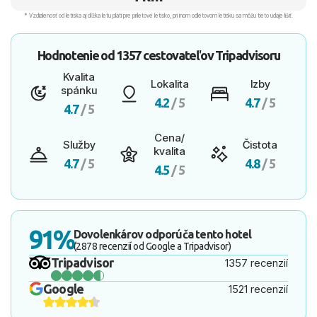
* Vzdialenosť od letiska aj dľžka letu platí pre príletové letisko, pri inom odletovom letisku sa môžu tieto údaje líšiť.
Hodnotenie od
1357 cestovateľov
Tripadvisoru
Kvalita
Lokalita
Izby
spánku
4.2
/ 5
4.7
/ 5
4.7
/ 5
Cena/
Služby
Čistota
kvalita
4.7
/ 5
4.8
/ 5
4.5
/ 5
91%
Dovolenkárov odporúča tento hotel
(2878 recenzií od Google a Tripadvisor)
Tripadvisor
1357 recenzií
Google
1521 recenzií