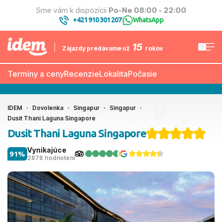
Sme vám k dispozícii
Po-Ne 08:00 - 22:00
+421 910 301 207
WhatsApp
|
15
Zájazdy predávame už
rokov
Termíny a ceny
Recenzie
Lokalita
Počasie
IDEM
Dovolenka
Singapur
Singapur
Dusit Thani Laguna Singapore
Dusit Thani Laguna Singapore
Vynikajúce
91%
2878 hodnotení