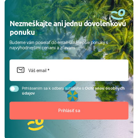
rodinou.
Nezmeškajte ani jednu dovolenkovú
ponuku
Budeme vám posielať do email-u najlepšie ponuky s
najvýhodnejšími cenami a zľavami
Prihlásením sa k odberu súhlasíte s
Ochranou osobných
údajov