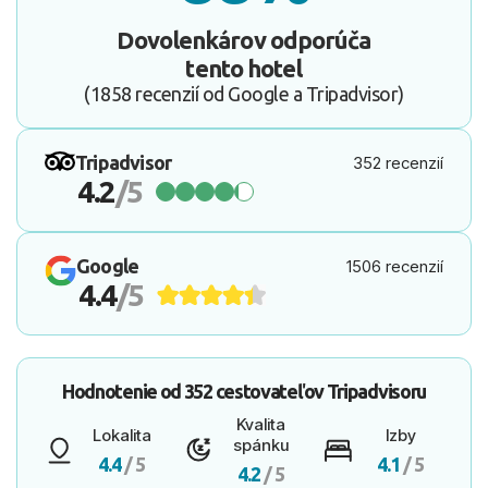
Dovolenkárov odporúča
tento hotel
(1858 recenzií od Google a Tripadvisor)
Tripadvisor
352 recenzií
4.2
/5
Google
1506 recenzií
4.4
/5
Hodnotenie od
352 cestovateľov
Tripadvisoru
Kvalita
Lokalita
Izby
spánku
4.4
/ 5
4.1
/ 5
4.2
/ 5