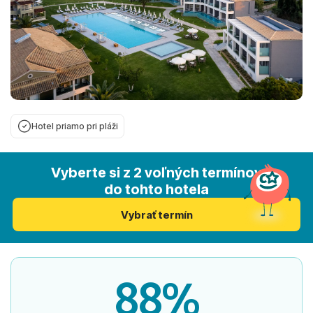
Hotel priamo pri pláži
Vyberte si z 2 voľných termínov
do tohto hotela
Vybrať termín
88%