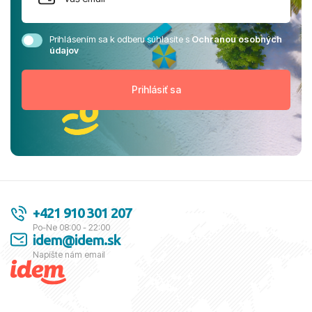
Prihlásením sa k odberu súhlasíte s
Ochranou osobných
údajov
+421 910 301 207
Po-Ne 08:00 - 22:00
idem@idem.sk
Napíšte nám email