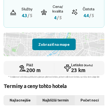
Cena/
Služby
Čistota
kvalita
4.3
/ 5
4.4
/ 5
4
/ 5
Zobraziť na mape
Pláž
Letisko
(Korfu)
200 m
23 km
* Vzdialenosť od letiska aj dľžka letu platí pre príletové letisko, pri inom odletovom letisku sa môžu tieto údaje líšiť.
Termíny a ceny tohto hotela
Najlacnejšie
Najbližší termín
Počet nocí