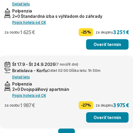
Detail letu
Polpenzia
2+0 Štandardná izba s výhľadom do záhrady
Popis hotela od CK
1 625 €
3 251 €
-25%
za osobu
za skupinu
Overiť termín
Št 17.9 - Št 24.9.2026
(7 nocí/8 dní)
Bratislava - Korfu
Odlet 02:00 Dĺžka letu: 1h 50m
Detail letu
Polpenzia
2+0 Dvojspálňový apartmán
Popis hotela od CK
1 987 €
3 975 €
-27%
za osobu
za skupinu
Overiť termín