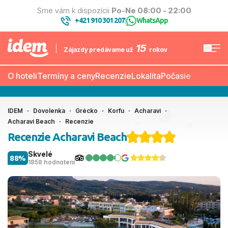
Sme vám k dispozícii
Po-Ne 08:00 - 22:00
+421 910 301 207
WhatsApp
|
15
Zájazdy predávame už
rokov
O hoteli
Termíny a ceny
Recenzie
Lokalita
Počasie
IDEM
Dovolenka
Grécko
Korfu
Acharavi
Acharavi Beach
Recenzie
Recenzie Acharavi Beach
Skvelé
88%
1858 hodnotení