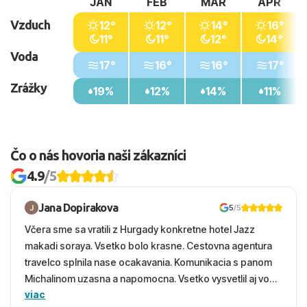
JAN
FEB
MAR
APR
Vzduch
12°
12°
14°
16°
11°
11°
12°
14°
Voda
17°
16°
16°
17°
Zrážky
19%
12%
14%
11%
Čo o nás hovoria naši zákazníci
4.9
/5
Jana Dopirakova
5
/5
Včera sme sa vratili z Hurgady konkretne hotel Jazz
makadi soraya. Vsetko bolo krasne. Cestovna agentura
travelco splnila nase ocakavania. Komunikacia s panom
Michalinom uzasna a napomocna. Vsetko vysvetlil aj vo
viac
vecernych hodinach zaco sa ospravedlnujem. Hotel