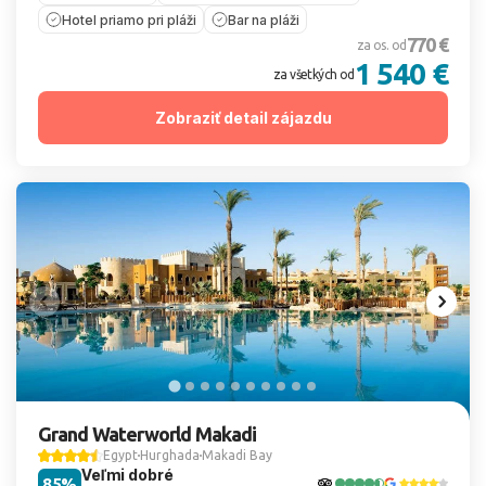
Hotel priamo pri pláži
Bar na pláži
770 €
za os. od
1 540 €
za všetkých od
Zobraziť detail zájazdu
Grand Waterworld Makadi
Egypt
Hurghada
Makadi Bay
Veľmi dobré
85%