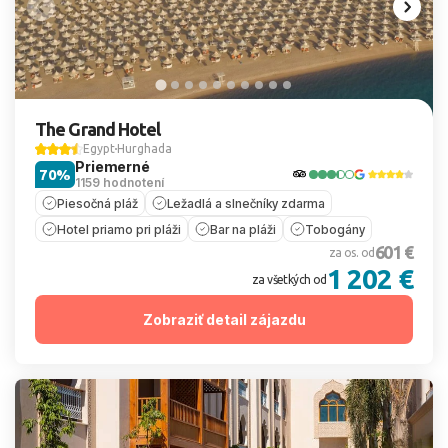
The Grand Hotel
Egypt
Hurghada
Priemerné
70%
1159 hodnotení
Piesočná pláž
Ležadlá a slnečníky zdarma
Hotel priamo pri pláži
Bar na pláži
Tobogány
601 €
za os. od
1 202 €
za všetkých od
Zobraziť detail zájazdu