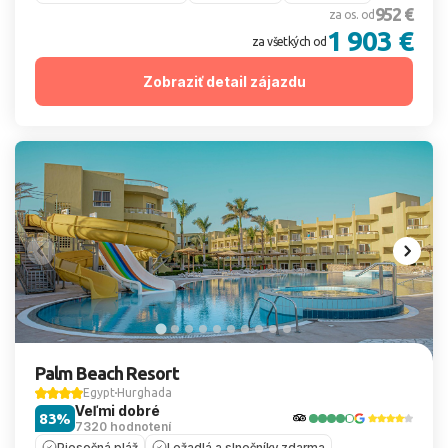
952 €
za os. od
1 903 €
za všetkých od
Zobraziť detail zájazdu
Palm Beach Resort
Egypt
Hurghada
Veľmi dobré
83%
7320 hodnotení
Piesočná pláž
Ležadlá a slnečníky zdarma