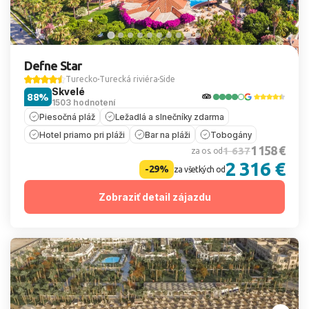
Defne Star
Turecko
Turecká riviéra
Side
Skvelé
88%
1503 hodnotení
Piesočná pláž
Ležadlá a slnečníky zdarma
Hotel priamo pri pláži
Bar na pláži
Tobogány
1 158 €
1 637
za os. od
2 316 €
-29%
za všetkých od
Zobraziť detail zájazdu