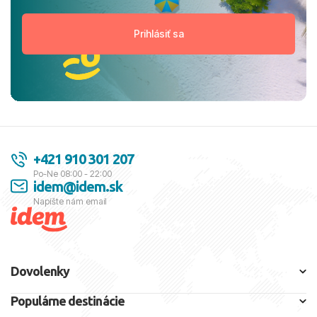
+421 910 301 207
Po-Ne 08:00 - 22:00
idem@idem.sk
Napíšte nám email
Dovolenky
Populárne destinácie