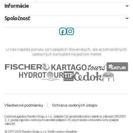
Informácie
Spoločnosť
U nás nájdete ponuku od najlepších Slovenských, ale aj zahraničných
cestovných kancelárií na jednom mieste
Všeobecné podmienky
|
Ochrana osobných údajov
Cestovná agentúra Travelco Group, s. r. o., (ďalej len CA) sprostredkováva v súlade so zákonom 281/2001
Z. z. predaj zájazdov cestovných kancelárii (ďalej len CK) a iných služieb cestovného ruchu (ďalej len
zájazdy).
© 2011-2026 Travelco Group, s. r. o. Všetky práva vyhradené.