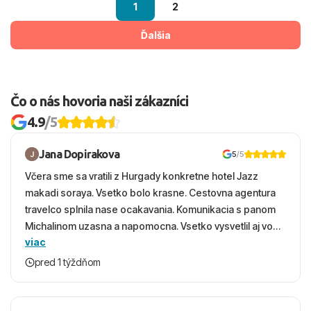
1
2
Ďalšia
Čo o nás hovoria naši zákazníci
4.9
/5
Jana Dopirakova
5
/5
Včera sme sa vratili z Hurgady konkretne hotel Jazz
makadi soraya. Vsetko bolo krasne. Cestovna agentura
travelco splnila nase ocakavania. Komunikacia s panom
Michalinom uzasna a napomocna. Vsetko vysvetlil aj vo
viac
vecernych hodinach zaco sa ospravedlnujem. Hotel
krasny, cisty. Sluzby top. Strava, prostredie, more,
pred 1 týždňom
snorchlovanie. Dakujeme velmi pekne S pozdravom