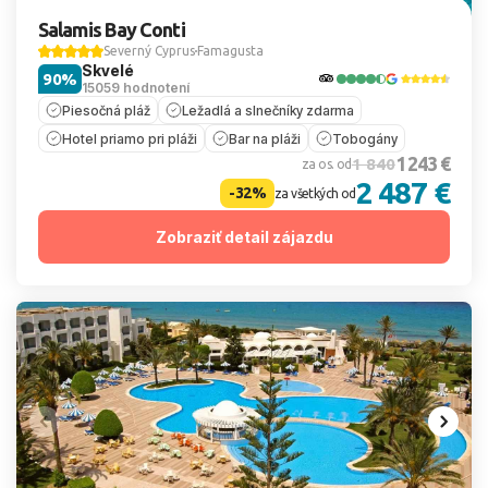
Salamis Bay Conti
Severný Cyprus
Famagusta
Skvelé
90%
15059 hodnotení
Piesočná pláž
Ležadlá a slnečníky zdarma
Hotel priamo pri pláži
Bar na pláži
Tobogány
1 243 €
1 840
za os. od
2 487 €
-32%
za všetkých od
Zobraziť detail zájazdu