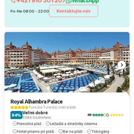
+421 910 301 207
WhatsApp
Kontaktujte nás
Po-Ne 08:00 - 22:00
Royal Alhambra Palace
Turecko
Turecká riviéra
Side
Veľmi dobré
84%
5364 hodnotení
Piesočná pláž
Ležadlá a slnečníky zdarma
Hotel priamo pri pláži
Bar na pláži
Tobogány