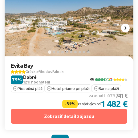
Evita Bay
Grécko
Rhodos
Faliraki
Dobré
75%
1211 hodnotení
Piesočná pláž
Hotel priamo pri pláži
Bar na pláži
741 €
1 073
za os. od
1 482 €
-31%
za všetkých od
Zobraziť detail zájazdu