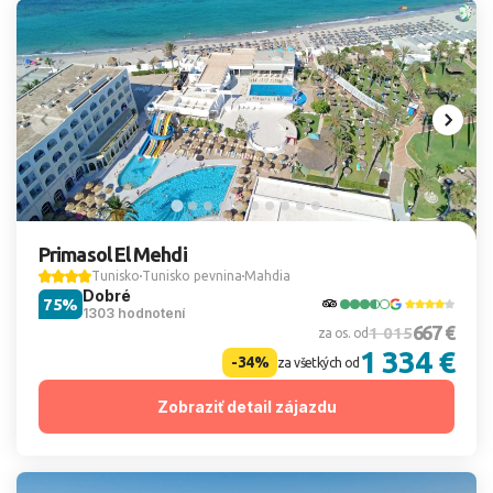
Primasol El Mehdi
Tunisko
Tunisko pevnina
Mahdia
Dobré
75%
1303 hodnotení
667 €
1 015
za os. od
1 334 €
-34%
za všetkých od
Zobraziť detail zájazdu