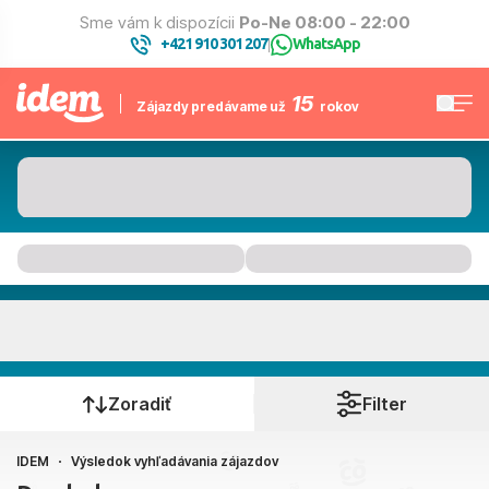
Sme vám k dispozícii
Po-Ne 08:00 - 22:00
+421 910 301 207
WhatsApp
|
15
Zájazdy predávame už
rokov
Kam to bude
Kedy cestujete?
Zoradiť
Filter
IDEM
Výsledok vyhľadávania zájazdov
Bratislava, Košice, Piešťany, Poprad