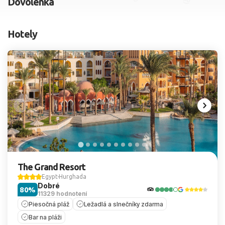
Dovolenka
2 dospelí, 0 deti
Hotely
Skyť
The Grand Resort
Egypt
Hurghada
Dobré
80%
11329 hodnotení
Piesočná pláž
Ležadlá a slnečníky zdarma
Bar na pláži