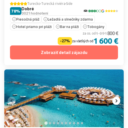
Turecko
Turecká riviéra
Side
Dobré
78%
3021 hodnotení
Piesočná pláž
Ležadlá a slnečníky zdarma
Hotel priamo pri pláži
Bar na pláži
Tobogány
800 €
1 091
za os. od
1 600 €
-27%
za všetkých od
Zobraziť detail zájazdu