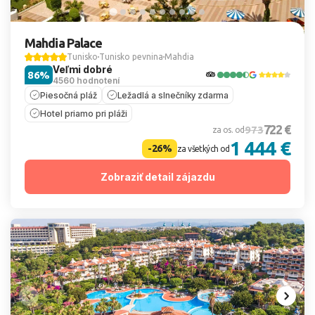
Mahdia Palace
Tunisko
Tunisko pevnina
Mahdia
Veľmi dobré
86%
4560 hodnotení
Piesočná pláž
Ležadlá a slnečníky zdarma
Hotel priamo pri pláži
722 €
973
za os. od
1 444 €
-26%
za všetkých od
Zobraziť detail zájazdu