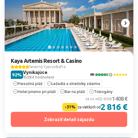
Kaya Artemis Resort & Casino
Severný Cyprus
Bafra
Vynikajúce
92%
15384 hodnotení
Piesočná pláž
Ležadlá a slnečníky zdarma
Hotel priamo pri pláži
Bar na pláži
Tobogány
1 408 €
2 038
za os. od
2 816 €
-31%
za všetkých od
Zobraziť detail zájazdu