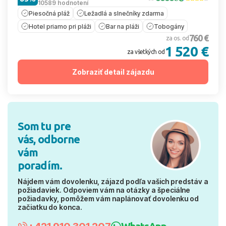
10589 hodnotení
Piesočná pláž
Ležadlá a slnečníky zdarma
Hotel priamo pri pláži
Bar na pláži
Tobogány
760 €
za os. od
1 520 €
za všetkých od
Zobraziť detail zájazdu
Som tu pre
vás, odborne
vám
poradím.
Nájdem vám dovolenku, zájazd podľa vašich predstáv a
požiadaviek. Odpoviem vám na otázky a špeciálne
požiadavky, pomôžem vám naplánovať dovolenku od
začiatku do konca.