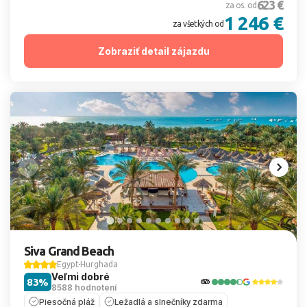
623 €
za os. od
1 246 €
za všetkých od
Zobraziť detail zájazdu
Siva Grand Beach
Egypt
Hurghada
Veľmi dobré
83%
8588 hodnotení
Piesočná pláž
Ležadlá a slnečníky zdarma