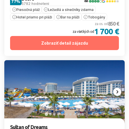
77%
5782 hodnotení
Piesočná pláž
Ležadlá a slnečníky zdarma
Hotel priamo pri pláži
Bar na pláži
Tobogány
850 €
za os. od
1 700 €
za všetkých od
Zobraziť detail zájazdu
Sultan of Dreams