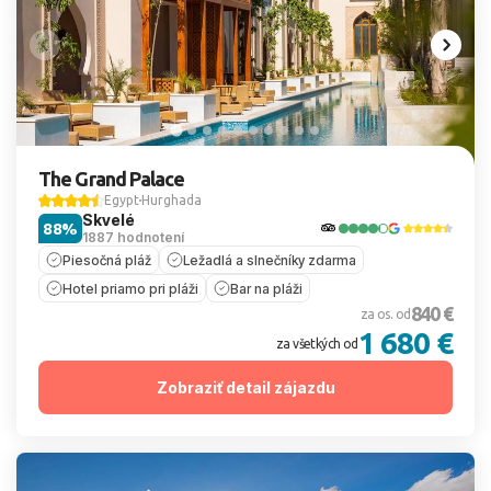
The Grand Palace
Egypt
Hurghada
Skvelé
88%
1887 hodnotení
Piesočná pláž
Ležadlá a slnečníky zdarma
Hotel priamo pri pláži
Bar na pláži
840 €
za os. od
1 680 €
za všetkých od
Zobraziť detail zájazdu