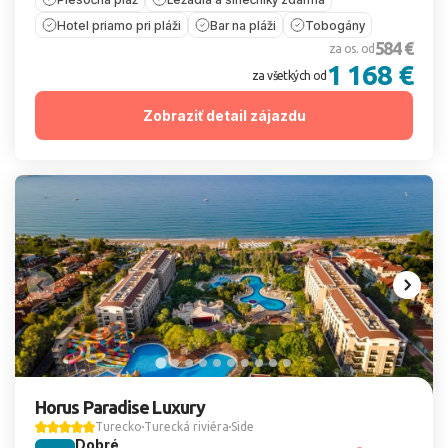
Hotel priamo pri pláži
Bar na pláži
Tobogány
584 €
za os. od
1 168 €
za všetkých od
Zobraziť detail zájazdu
Horus Paradise Luxury
Turecko
Turecká riviéra
Side
Dobré